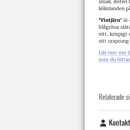
smak. Roten h
kökslanden på
’Vintjärn’
är 
blågröna slät
vitt, krispigt
sitt ursprung
Läs mer om de
som du hittar
Relaterade si
Kontakt