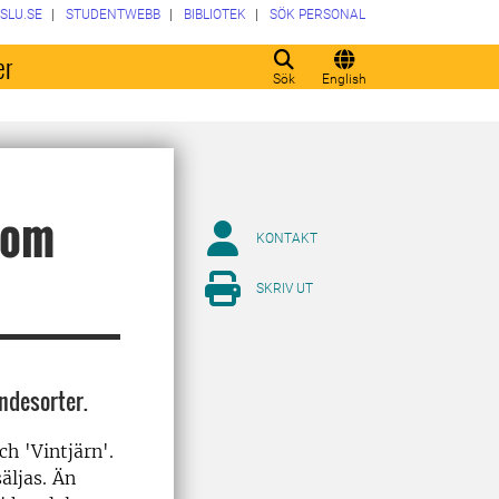
SLU.SE
STUDENTWEBB
BIBLIOTEK
SÖK PERSONAL
er
Sök
English
som
KONTAKT
SKRIV UT
ndesorter.
ch 'Vintjärn'.
äljas. Än