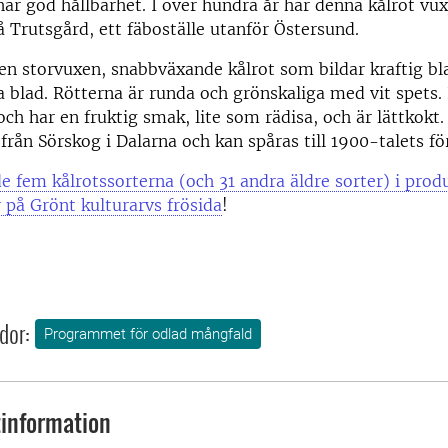
ar god hållbarhet. I över hundra år har denna kålrot vuxi
 Trutsgård, ett fäboställe utanför Östersund.
en storvuxen, snabbväxande kålrot som bildar kraftig b
a blad. Rötterna är runda och grönskaliga med vit spets. 
 och har en fruktig smak, lite som rädisa, och är lättkokt.
 från Sörskog i Dalarna och kan spåras till 1900-talets fö
 fem kålrotssorterna (och 31 andra äldre sorter) i prod
 på Grönt kulturarvs frösida
!
dor:
Programmet för odlad mångfald
information