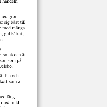
 i handeln
t med grön
 sig bäst till
ige med många
, gul kålrot,
mn.
a
tersmak och är
rsson som på
Delsbo.
är lila och
 kött som är
.
med lång
gt med mild