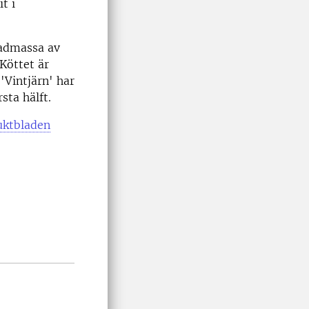
t i
ladmassa av
Köttet är
 'Vintjärn' har
rsta hälft.
uktbladen