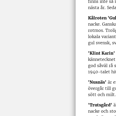
finns inte så
nästa år. Sed
Kålroten 'Gu
nacke. Ganska
rotmos. Trol
lokala varian
gul svensk, s
'Klint Karin'
kännetecknet 
god såväl rå 
1940-talet hi
'Nusnäs'
är e
övergår till 
sött och milt
'Trutsgård'
ä
nacke och sto