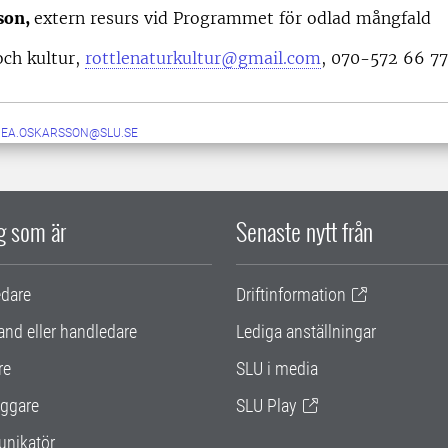
son,
extern resurs vid Programmet för odlad mångfald
och kultur,
rottlenaturkultur@gmail.com
, 070-572 66 77
NEA.OSKARSSON@SLU.SE
ig som är
Senaste nytt från
edare
Driftinformation
and eller handledare
Lediga anställningar
re
SLU i media
ggare
SLU Play
nikatör