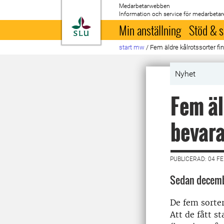
Medarbetarwebben
Information och service för medarbetar
Till startsida
Min anställning
Stöd & s
start mw
/
Fem äldre kålrotssorter f
Nyhet
Fem äl
bevar
PUBLICERAD: 04 F
Sedan decembe
De fem sorter
Att de fått s