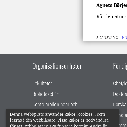
Agneta Börje
Röttle natur 
SIDANSVARIG:
LIN
Organisationsenheter
För d
Fakulteter
Chef/l
Biblioteket
Doktor
Centrumbildningar och
Forska
samarbetsprojekt
Denna webbplats använder kakor (cookies), som
Handlä
lagras i din webbläsare. Vissa kakor är nödvändiga
Gemensamma verksamhetsstödet
Kommu
för att webbplatsen ska fungera korrekt. Andra är