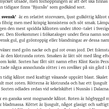
 mycket utsäde, men förhoppningen är att det ska finnas
an tidigare finns 'Bjursås' som godkänd sort.
l svensk'
är en relativt storvuxen, ljust gulköttig kålro
 fibrig men med krispig konsistens och söt smak. Lämpar
igen den mest spridda kålroten under 1800-talet i Sver
ter. Den förekommer i frökataloger under flera namn som
vensk gul, gul gröntoppig eller blandningar av dessa na
växer med grön nacke och gul rot ovan jord. Det främst
är den klotrunda roten. Smaken är lätt söt med lång ef
som kokt. Sorten har fått sitt namn efter Klint Karin Pe
ttade några annorlunda rötter i en rovåker på sin gård i 
n tidig kålrot med kraftigt växande upprätt blast. Skalet 
gult mot roten. Rötterna är klotrunda och har ett ljusgult
. Sorten odlades redan vid sekelskiftet i Nusnäs i Dalarna
r en ganska sent mognande kålrot. Roten är högbyggd 
r bladmassa. Köttet är ljusgult, något glasigt och safti