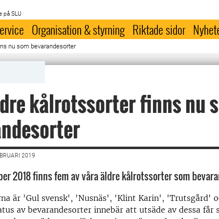
e på SLU
ervice
Organisation & styrning
Riktade sidor
Nyhet
inns nu som bevarandesorter
dre kålrotssorter finns nu 
andesorter
EBRUARI 2019
r 2018 finns fem av våra äldre kålrotssorter som bevara
na är 'Gul svensk', 'Nusnäs', 'Klint Karin', 'Trutsgård' o
tatus av bevarandesorter innebär att utsäde av dessa får s