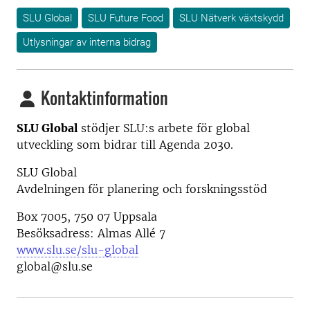
SLU Global
SLU Future Food
SLU Nätverk växtskydd
Utlysningar av interna bidrag
Kontaktinformation
SLU Global
stödjer SLU:s arbete för global
utveckling som bidrar till Agenda 2030.
SLU Global
Avdelningen för planering och forskningsstöd
Box 7005, 750 07 Uppsala
Besöksadress: Almas Allé 7
www.slu.se/slu-global
global@slu.se