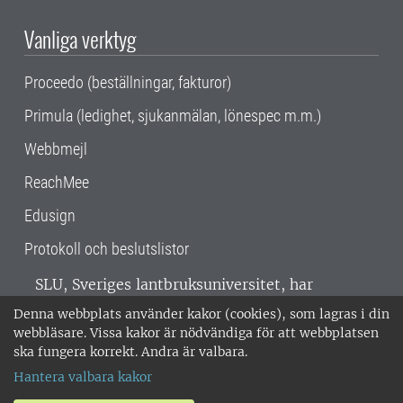
Vanliga verktyg
Proceedo (beställningar, fakturor)
Primula (ledighet, sjukanmälan, lönespec m.m.)
Webbmejl
ReachMee
Edusign
Protokoll och beslutslistor
SLU, Sveriges lantbruksuniversitet, har
verksamhet över hela Sverige. Huvudorter är
Denna webbplats använder kakor (cookies), som lagras i din
Alnarp, Uppsala och Umeå.
SLU är
webbläsare. Vissa kakor är nödvändiga för att webbplatsen
miljöcertifierat enligt ISO 14001. •
Telefon:
ska fungera korrekt. Andra är valbara.
018-67 10 00 • Org nr: 202100-2817 •
Om
Hantera valbara kakor
medarbetarwebben
•
SLU:s fakturaadress
•