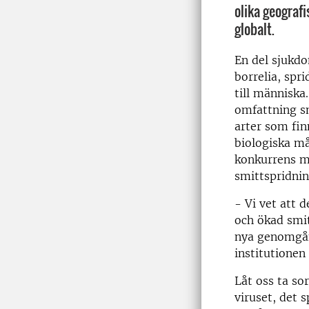
olika geografi
globalt.
En del sjukd
borrelia, spri
till människa
omfattning s
arter som fin
biologiska må
konkurrens me
smittspridnin
- Vi vet att 
och ökad smit
nya genomgån
institutionen 
Låt oss ta so
viruset, det 