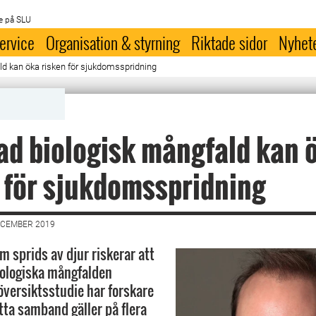
e på SLU
ervice
Organisation & styrning
Riktade sidor
Nyhet
d kan öka risken för sjukdomsspridning
d biologisk mångfald kan 
 för sjukdomsspridning
ECEMBER 2019
 sprids av djur riskerar att
iologiska mångfalden
 översiktsstudie har forskare
tta samband gäller på flera