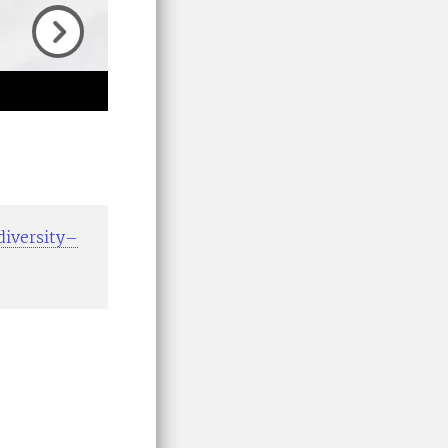
Next
 diversity–