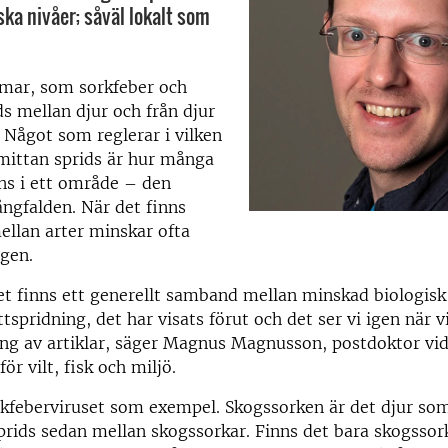
ska nivåer; såväl lokalt som
omar, som sorkfeber och
ds mellan djur och från djur
. Något som reglerar i vilken
mittan sprids är hur många
ns i ett område – den
ngfalden. När det finns
llan arter minskar ofta
gen.
det finns ett generellt samband mellan minskad biologis
tspridning, det har visats förut och det ser vi igen när 
g av artiklar, säger Magnus Magnusson, postdoktor vid
för vilt, fisk och miljö.
rkfeberviruset som exempel. Skogssorken är det djur so
sprids sedan mellan skogssorkar. Finns det bara skogssork