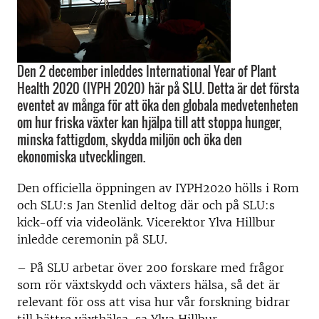
Den 2 december inleddes International Year of Plant
Health 2020 (IYPH 2020) här på SLU. Detta är det första
eventet av många för att öka den globala medvetenheten
om hur friska växter kan hjälpa till att stoppa hunger,
minska fattigdom, skydda miljön och öka den
ekonomiska utvecklingen.
Den officiella öppningen av IYPH2020 hölls i Rom
och SLU:s Jan Stenlid deltog där och på SLU:s
kick-off via videolänk. Vicerektor Ylva Hillbur
inledde ceremonin på SLU.
– På SLU arbetar över 200 forskare med frågor
som rör växtskydd och växters hälsa, så det är
relevant för oss att visa hur vår forskning bidrar
till bättre växthälsa, sa Ylva Hillbur.