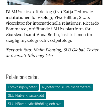
På SLU:s kick-off deltog (f.v.) Katja Fedrowitz,
institutionen för ekologi, Ylva Hillbur, SLU:s
vicerektor för internationella relationer, Riccardo
Bommarco, ordförande i SLU:s plattform för
växtskydd samt Anna Berlin,
institutionen för
skoglig mykologi och växtpatologi.
Text och foto: Malin Planting, SLU Global. Texten
är översatt från engelska.
Relaterade sidor:
Forskningsnyheter
Nyheter för SLU:s medarbetare
SLU Nätverk växtskydd
SLU Nätverk växtförädling och avel