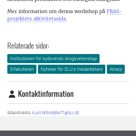
Mer information om denna workshop på
FRAS-
projektets aktivitetssida.
Relaterade sidor:
Institutionen för sydsvensk skogsvetenskap
S-fakulteten
Nyheter för SLU:s medarbetare
Alnarp
Kontaktinformation
SIDANSVARIG:
KLAS.PERNEBRATT@SLU.SE