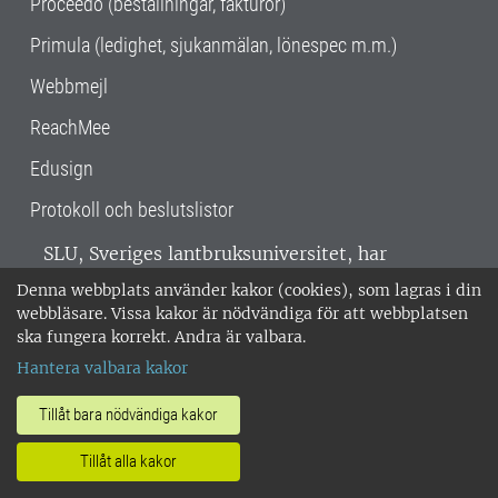
Proceedo (beställningar, fakturor)
Primula (ledighet, sjukanmälan, lönespec m.m.)
Webbmejl
ReachMee
Edusign
Protokoll och beslutslistor
SLU, Sveriges lantbruksuniversitet, har
verksamhet över hela Sverige. Huvudorter är
Denna webbplats använder kakor (cookies), som lagras i din
Alnarp, Uppsala och Umeå.
SLU är
webbläsare. Vissa kakor är nödvändiga för att webbplatsen
miljöcertifierat enligt ISO 14001. •
Telefon:
ska fungera korrekt. Andra är valbara.
018-67 10 00 • Org nr: 202100-2817 •
Om
Hantera valbara kakor
medarbetarwebben
•
SLU:s fakturaadress
•
Om SLU:s webbplatser
•
Vid KRIS
Tillåt bara nödvändiga kakor
•
Hantera kakor
•
Behandling av
Tillåt alla kakor
personuppgifter