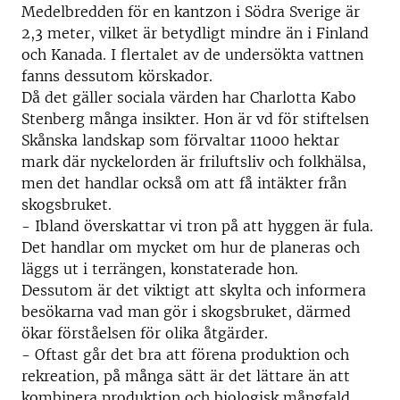
Medelbredden för en kantzon i Södra Sverige är
2,3 meter, vilket är betydligt mindre än i Finland
och Kanada. I flertalet av de undersökta vattnen
fanns dessutom körskador.
Då det gäller sociala värden har Charlotta Kabo
Stenberg många insikter. Hon är vd för stiftelsen
Skånska landskap som förvaltar 11000 hektar
mark där nyckelorden är friluftsliv och folkhälsa,
men det handlar också om att få intäkter från
skogsbruket.
- Ibland överskattar vi tron på att hyggen är fula.
Det handlar om mycket om hur de planeras och
läggs ut i terrängen, konstaterade hon.
Dessutom är det viktigt att skylta och informera
besökarna vad man gör i skogsbruket, därmed
ökar förståelsen för olika åtgärder.
- Oftast går det bra att förena produktion och
rekreation, på många sätt är det lättare än att
kombinera produktion och biologisk mångfald.