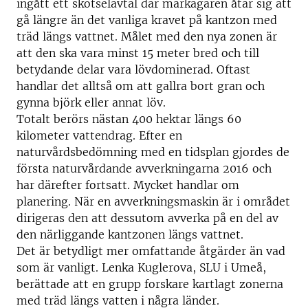
ingått ett skötselavtal där markägaren åtar sig att
gå längre än det vanliga kravet på kantzon med
träd längs vattnet. Målet med den nya zonen är
att den ska vara minst 15 meter bred och till
betydande delar vara lövdominerad. Oftast
handlar det alltså om att gallra bort gran och
gynna björk eller annat löv.
Totalt berörs nästan 400 hektar längs 60
kilometer vattendrag. Efter en
naturvårdsbedömning med en tidsplan gjordes de
första naturvårdande avverkningarna 2016 och
har därefter fortsatt. Mycket handlar om
planering. När en avverkningsmaskin är i området
dirigeras den att dessutom avverka på en del av
den närliggande kantzonen längs vattnet.
Det är betydligt mer omfattande åtgärder än vad
som är vanligt. Lenka Kuglerova, SLU i Umeå,
berättade att en grupp forskare kartlagt zonerna
med träd längs vatten i några länder.