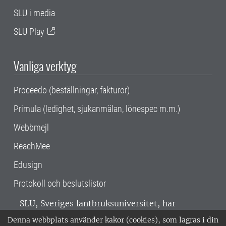
SLU i media
SLU Play
Vanliga verktyg
Proceedo (beställningar, fakturor)
Primula (ledighet, sjukanmälan, lönespec m.m.)
Webbmejl
ReachMee
Edusign
Protokoll och beslutslistor
SLU, Sveriges lantbruksuniversitet, har
verksamhet över hela Sverige. Huvudorter är
Denna webbplats använder kakor (cookies), som lagras i din