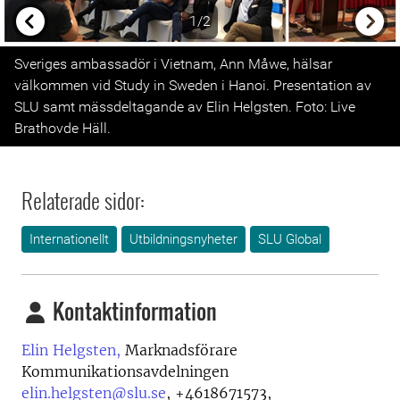
1/2
Previous
Next
Sveriges ambassadör i Vietnam, Ann Måwe, hälsar
välkommen vid Study in Sweden i Hanoi. Presentation av
SLU samt mässdeltagande av Elin Helgsten. Foto: Live
Brathovde Häll.
Relaterade sidor:
Internationellt
Utbildningsnyheter
SLU Global
Kontaktinformation
Elin Helgsten,
Marknadsförare
Kommunikationsavdelningen
elin.helgsten@slu.se
,
+4618671573,