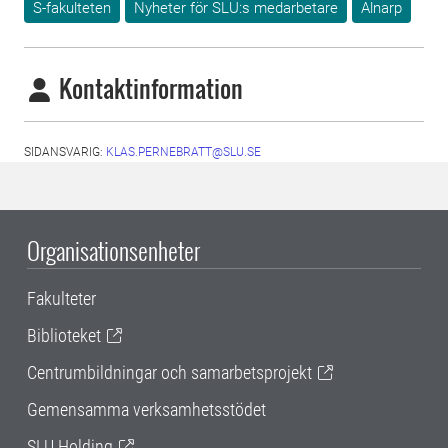
S-fakulteten
Nyheter för SLU:s medarbetare
Alnarp
Kontaktinformation
SIDANSVARIG:
KLAS.PERNEBRATT@SLU.SE
Organisationsenheter
Fakulteter
Biblioteket
Centrumbildningar och samarbetsprojekt
Gemensamma verksamhetsstödet
SLU Holding