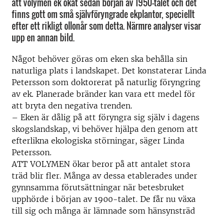
att volymen ek ökat sedan början av 1950-talet och det
finns gott om små självföryngrade ekplantor, speciellt
efter ett rikligt ollonår som detta. Närmre analyser visar
upp en annan bild.
Något behöver göras om eken ska behålla sin
naturliga plats i landskapet. Det konstaterar Linda
Petersson som doktorerat på naturlig föryngring
av ek. Planerade bränder kan vara ett medel för
att bryta den negativa trenden.
– Eken är dålig på att föryngra sig själv i dagens
skogslandskap, vi behöver hjälpa den genom att
efterlikna ekologiska störningar, säger Linda
Petersson.
ATT VOLYMEN ökar beror på att antalet stora
träd blir fler. Många av dessa etablerades under
gynnsamma förutsättningar när betesbruket
upphörde i början av 1900-talet. De får nu växa
till sig och många är lämnade som hänsynsträd