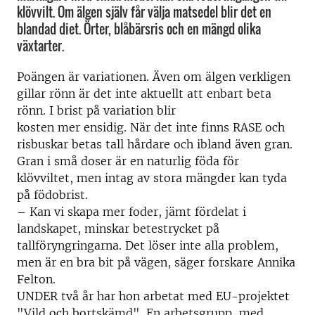
klövvilt. Om älgen själv får välja matsedel blir det en
blandad diet. Örter, blåbärsris och en mängd olika
växtarter.
Poängen är variationen. Även om älgen verkligen
gillar rönn är det inte aktuellt att enbart beta
rönn. I brist på variation blir
kosten mer ensidig. När det inte finns RASE och
risbuskar betas tall hårdare och ibland även gran.
Gran i små doser är en naturlig föda för
klövviltet, men intag av stora mängder kan tyda
på födobrist.
– Kan vi skapa mer foder, jämt fördelat i
landskapet, minskar betestrycket på
tallföryngringarna. Det löser inte alla problem,
men är en bra bit på vägen, säger forskare Annika
Felton.
UNDER två år har hon arbetat med EU-projektet
"Vild och bortskämd". En arbetsgrupp, med