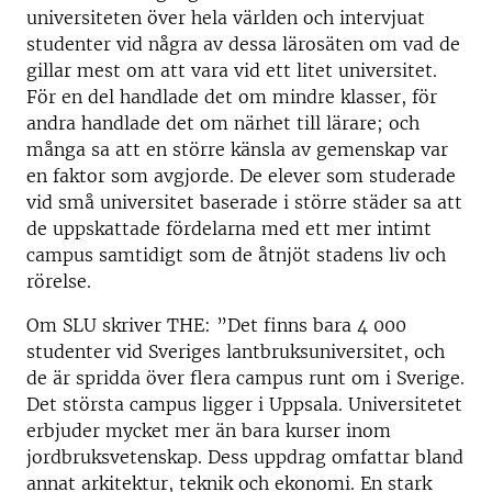
universiteten över hela världen och intervjuat
studenter vid några av dessa lärosäten om vad de
gillar mest om att vara vid ett litet universitet.
För en del handlade det om mindre klasser, för
andra handlade det om närhet till lärare; och
många sa att en större känsla av gemenskap var
en faktor som avgjorde. De elever som studerade
vid små universitet baserade i större städer sa att
de uppskattade fördelarna med ett mer intimt
campus samtidigt som de åtnjöt stadens liv och
rörelse.
Om SLU skriver THE: ”Det finns bara 4 000
studenter vid Sveriges lantbruksuniversitet, och
de är spridda över flera campus runt om i Sverige.
Det största campus ligger i Uppsala. Universitetet
erbjuder mycket mer än bara kurser inom
jordbruksvetenskap. Dess uppdrag omfattar bland
annat arkitektur, teknik och ekonomi. En stark