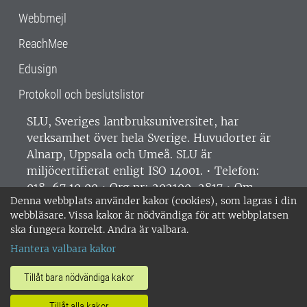
Webbmejl
ReachMee
Edusign
Protokoll och beslutslistor
SLU, Sveriges lantbruksuniversitet, har
verksamhet över hela Sverige. Huvudorter är
Alnarp, Uppsala och Umeå.
SLU är
miljöcertifierat enligt ISO 14001. •
Telefon:
018-67 10 00 • Org nr: 202100-2817 •
Om
Denna webbplats använder kakor (cookies), som lagras i din
medarbetarwebben
•
SLU:s fakturaadress
•
webbläsare. Vissa kakor är nödvändiga för att webbplatsen
Om SLU:s webbplatser
•
Vid KRIS
ska fungera korrekt. Andra är valbara.
•
Hantera kakor
•
Behandling av
Hantera valbara kakor
personuppgifter
Tillåt bara nödvändiga kakor
Tillåt alla kakor