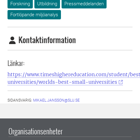
Forskning
Utbildning
Pressmeddelanden
Fortlöpande miljöanalys
Kontaktinformation
Länkar:
https://www.timeshighereducation.com/student/bes
universities/worlds-best-small-universities
SIDANSVARIG:
MIKAEL.JANSSON@SLU.SE
Organisationsenheter