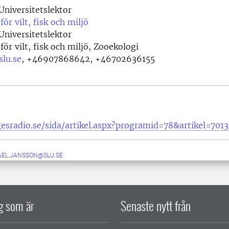
Universitetslektor
för vilt, fisk och miljö
Universitetslektor
för vilt, fisk och miljö, Zooekologi
slu.se
,
+46907868642, +46702636155
gesradio.se/sida/artikel.aspx?programid=78&artikel=701
AEL.JANSSON@SLU.SE
ig som är
Senaste nytt från