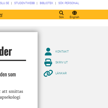
SLU.SE
STUDENTWEBB
BIBLIOTEK
SÖK PERSONAL
er
Sök
English
nder
KONTAKT
SKRIV UT
råden som
LÄNKAR
r att smittas
kapsekologi