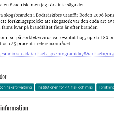
a en ökad risk, men jag törs inte säga det.
ora skogsbranden i Bodträskfors utanför Boden 2006 kon
 ett forskningsprojekt att skogssork var den enda art av
fanns kvar på brandfältet flera år efter branden.
om bar på sorkfebervirus var oväntat hög, upp till 80 pr
 och 45 procent i referensområdet.
gesradio.se/sida/artikel.aspx?programid=78&artikel=701
dor:
 och fiskeförvaltning
Institutionen för vilt, fisk och miljö
Forsknin
information