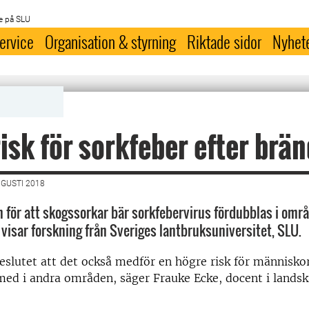
e på SLU
ervice
Organisation & styrning
Riktade sidor
Nyhet
isk för sorkfeber efter brä
UGUSTI 2018
 för att skogssorkar bär sorkfebervirus fördubblas i om
 visar forskning från Sveriges lantbruksuniversitet, SLU.
teslutet att det också medför en högre risk för människo
med i andra områden, säger Frauke Ecke, docent i lands