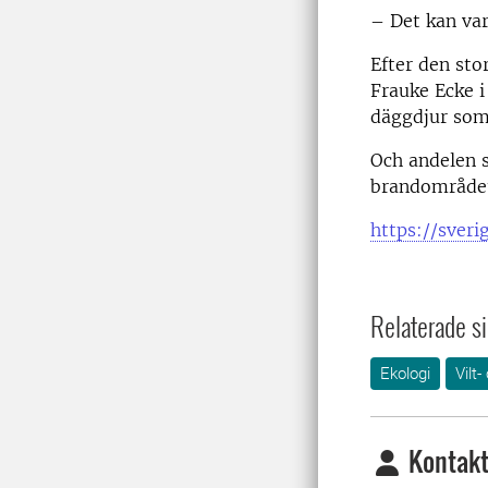
– Det kan var
Efter den st
Frauke Ecke i
däggdjur som 
Och andelen s
brandområdet
https://sveri
Relaterade si
Ekologi
Vilt-
Kontakt