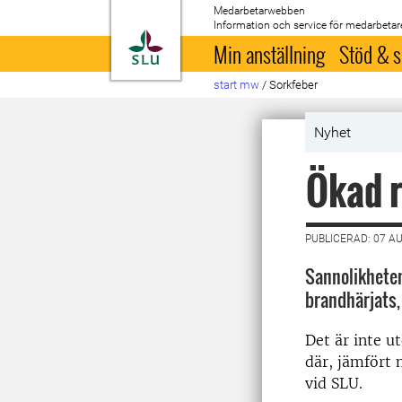
Medarbetarwebben
Information och service för medarbetar
Till startsida
Min anställning
Stöd & s
start mw
/
Sorkfeber
Nyhet
Ökad r
PUBLICERAD: 07 A
Sannolikheten
brandhärjats,
Det är inte u
där, jämfört 
vid SLU.