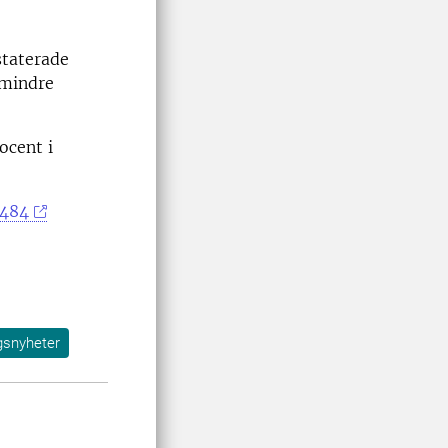
staterade
 mindre
ocent i
3484
gsnyheter