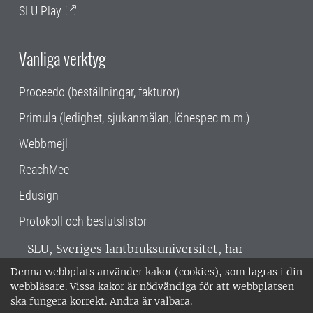
SLU Play
Vanliga verktyg
Proceedo (beställningar, fakturor)
Primula (ledighet, sjukanmälan, lönespec m.m.)
Webbmejl
ReachMee
Edusign
Protokoll och beslutslistor
SLU, Sveriges lantbruksuniversitet, har
verksamhet över hela Sverige. Huvudorter är
Denna webbplats använder kakor (cookies), som lagras i din
Alnarp, Uppsala och Umeå.
SLU är
webbläsare. Vissa kakor är nödvändiga för att webbplatsen
miljöcertifierat enligt ISO 14001. •
Telefon:
ska fungera korrekt. Andra är valbara.