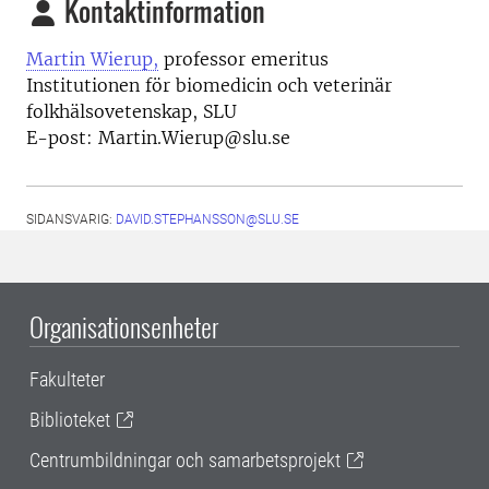
Kontaktinformation
Martin Wierup,
p
rofessor emeritus
Institutionen för biomedicin och veterinär
folkhälsovetenskap, SLU
E-post: Martin.Wierup@slu.se
SIDANSVARIG:
DAVID.STEPHANSSON@SLU.SE
Organisationsenheter
Fakulteter
Biblioteket
Centrumbildningar och samarbetsprojekt