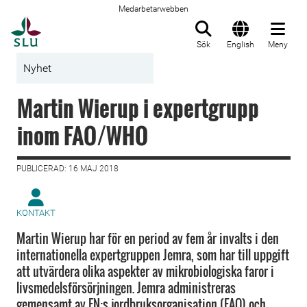
Medarbetarwebben
Till startsida
Sök
English
Meny
Nyhet
Martin Wierup i expertgrupp
inom FAO/WHO
PUBLICERAD: 16 MAJ 2018
KONTAKT
Martin Wierup har för en period av fem år invalts i den
internationella expertgruppen Jemra, som har till uppgift
att utvärdera olika aspekter av mikrobiologiska faror i
livsmedelsförsörjningen. Jemra administreras
gemensamt av FN:s jordbruksorganisation (FAO) och