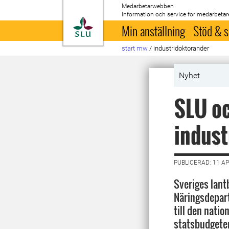
Medarbetarwebben
Information och service för medarbetar
Till startsida
Min anställning
Stöd & s
start mw
/
industridoktorander
Nyhet
SLU oc
indust
PUBLICERAD: 11 AP
Sveriges lant
Näringsdepart
till den natio
statsbudgete