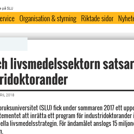
e på SLU
ervice
Organisation & styrning
Riktade sidor
Nyhet
h livsmedelssektorn satsar
ridoktorander
RIL 2018
bruksuniversitet (SLU) fick under sommaren 2017 ett upp
ementet att inrätta ett program för industridoktorander 
nella livsmedelsstrategin. För ändamålet anslogs 15 miljon
n.