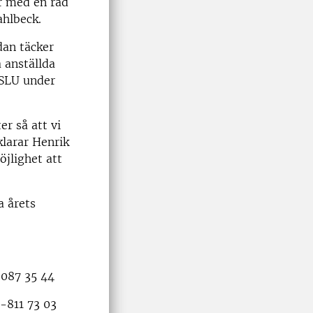
r med en rad
ahlbeck.
dan täcker
 anställda
 SLU under
r så att vi
larar Henrik
öjlighet att
a årets
-087 35 44
0-811 73 03