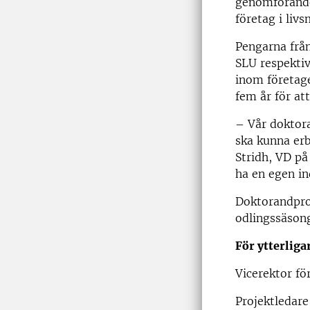
genomförande.
företag i livs
Pengarna från
SLU respekti
inom företage
fem år för at
– Vår doktora
ska kunna erb
Stridh, VD på
ha en egen in
Doktorandproj
odlingssäson
För ytterliga
Vicerektor fö
Projektledare