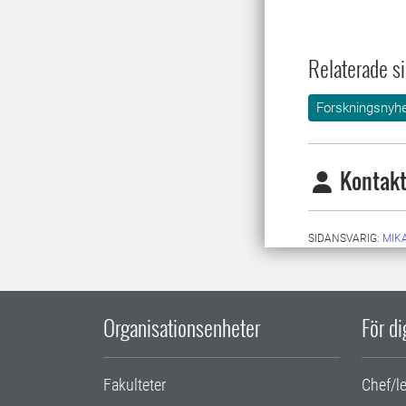
Relaterade si
Forskningsnyhe
Kontakt
SIDANSVARIG:
MIK
Organisationsenheter
För d
Fakulteter
Chef/l