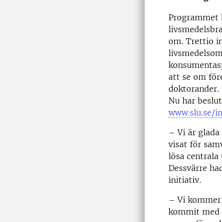
Programmet k
livsmedelsbr
om. Trettio i
livsmedelsomr
konsumentaspe
att se om för
doktorander. 
Nu har beslut
www.slu.se/i
– Vi är glada
visat för sa
lösa centrala
Dessvärre had
initiativ.
– Vi kommer d
kommit med in