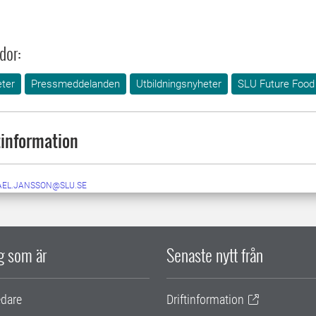
dor:
ter
Pressmeddelanden
Utbildningsnyheter
SLU Future Food
information
AEL.JANSSON@SLU.SE
ig som är
Senaste nytt från
edare
Driftinformation