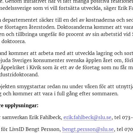
 Genom initiativet har vi fått många positiva relatione
medelssverige som vi vill fortsätta utveckla, säger Erik F
 departementet räcker till en del av kostnaderna och se
ve företagen återstoden. Doktoranderna kommer att vara
n och tillbringa ungefär 80 procent av sin arbetstid vid
t doktorera.
nd kommer att arbeta med att utveckla lagring och sorte
juda Sveriges konsumenter svenska äpplen året om, förk
 Äppelriket i Kivik som är ett av de företag som nu får m
dustridoktorand.
ekten smygstartar redan nu under våren för att utnyttj
g och kommer att vara i full gång efter sommaren.
re upplysningar:
r samverkan Erik Fahlbeck,
erik.fahlbeck@slu.se
, tel 073
 för LivsID Bengt Persson,
bengt.persson@slu.se
, tel 07