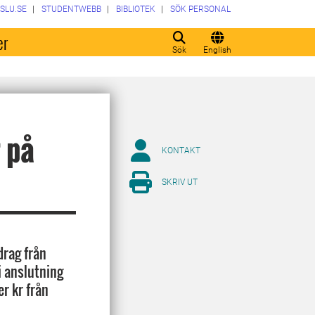
SLU.SE
STUDENTWEBB
BIBLIOTEK
SÖK PERSONAL
er
Sök
English
 på
KONTAKT
SKRIV UT
drag från
i anslutning
er kr från