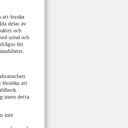
 att forska
lda delar av
dukter och
med urval och
sfrågor för
kandidater.
lsbranschen
 försöka att
ahlbeck.
lag inom detta
m inte