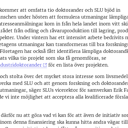
ommer att omfatta tio doktorander och SLU bjöd in
anschen under hösten att formulera utmaningar lämpliga
ntresseanmälningar kom in från hela landet inom vitt ski
ådet från odling och råvaruproduktion till lagring, pro
kter. Under vintern har ett intensivt arbete bedrivits 
etagens utmaningar kan transformeras till bra forskning
Företagen har också fått identifiera lämpliga doktorand
ats vilka tio projekt som ska få genomföras, se
ndustridoktorander
för en lista över projekten.
 och stolta över det mycket stora intresse som livsmede
mverka med SLU och att genom forskning och doktorander
 utmaningar, säger SLUs vicerektor för samverkan Erik F
e vi inte möjlighet att acceptera alla kvalificerade förs
ärför nu att göra vad vi kan för att även de initiativ so
om denna finansiering ska kunna hitta andra vägar till