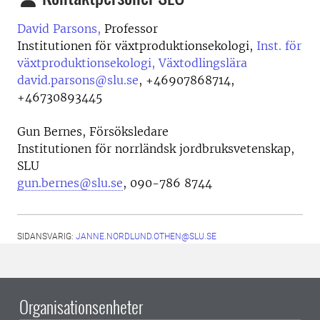
David Parsons,
Professor
Institutionen för växtproduktionsekologi,
Inst. för
växtproduktionsekologi, Växtodlingslära
david.parsons@slu.se
,
+46907868714,
+46730893445
Gun Bernes, Försöksledare
Institutionen för norrländsk jordbruksvetenskap,
SLU
gun.bernes@slu.se
, 090-786 8744
SIDANSVARIG:
JANNE.NORDLUND.OTHEN@SLU.SE
Organisationsenheter