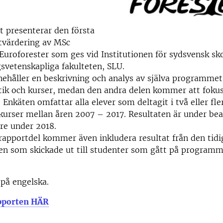
 presenterar den första
tvärdering av MSc
uroforester som ges vid Institutionen för sydsvensk s
gsvetenskapliga fakulteten, SLU.
ehåller en beskrivning och analys av själva programmet,
tik och kurser, medan den andra delen kommer att foku
 Enkäten omfattar alla elever som deltagit i två eller fle
kurser mellan åren 2007 – 2017. Resultaten är under be
e under 2018.
apportdel kommer även inkludera resultat från den tidi
en som skickade ut till studenter som gått på program
på engelska.
pporten HÄR