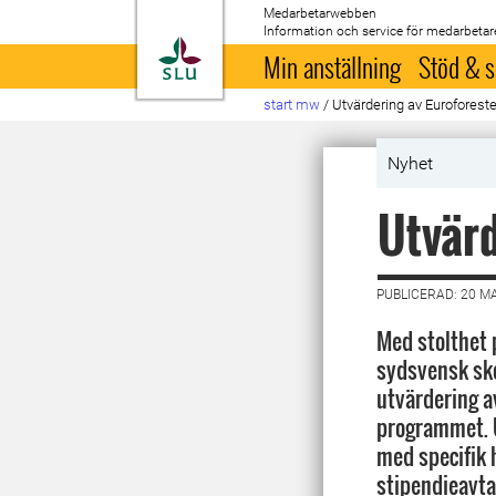
Medarbetarwebben
Information och service för medarbetar
Till startsida
Min anställning
Stöd & s
start mw
/
Utvärdering av Euroforeste
Nyhet
Utvärd
PUBLICERAD: 20 M
Med stolthet 
sydsvensk sk
utvärdering a
programmet. 
med specifik 
stipendieavt