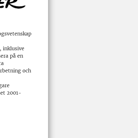
kogsvetenskap
 inklusive
sera på en
ra
arbetning och
gare
met 2001-