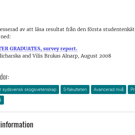
esserad av att läsa resultat från den första studentenkät
 ned:
R GRADUATES, survey report.
icharska and Vilis Brukas Alnarp, August 2008
dor:
för sydsvensk skogsvetenskap
S-fakulteten
Avancerad nivå
P
å
information