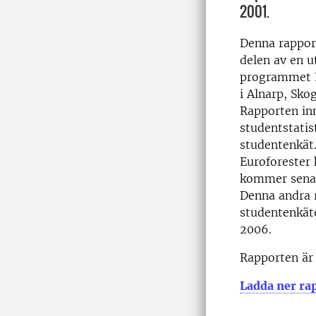
2001.
Denna rapport
delen av en u
programmet E
i Alnarp, Sko
Rapporten inn
studentstatis
studentenkät.
Euroforester 
kommer senar
Denna andra r
studentenkät
2006.
Rapporten är 
Ladda ner ra