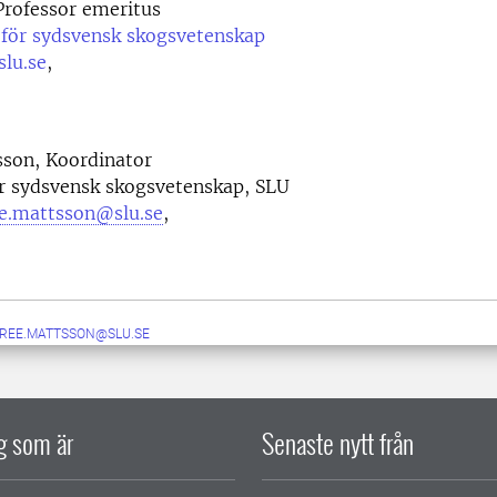
rofessor emeritus
 för sydsvensk skogsvetenskap
slu.se
,
sson, Koordinator
ör sydsvensk skogsvetenskap, SLU
ee.mattsson@slu.se
,
IREE.MATTSSON@SLU.SE
ig som är
Senaste nytt från