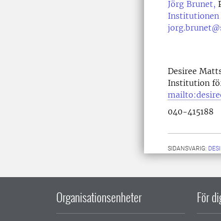
Jörg Brunet,
P
Institutionen
jorg.brunet@
Desiree Matt
Institution f
mailto:desir
040-415188
SIDANSVARIG:
DES
Organisationsenheter
För d