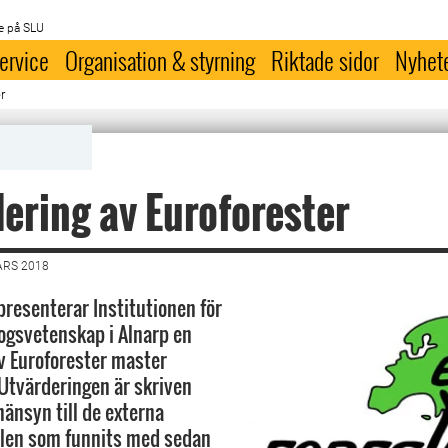
e på SLU
ervice
Organisation & styrning
Riktade sidor
Nyhet
r
ering av Euroforester
ARS 2018
presenterar Institutionen för
ogsvetenskap i Alnarp en
v Euroforester master
Utvärderingen är skriven
hänsyn till de externa
alen som funnits med sedan