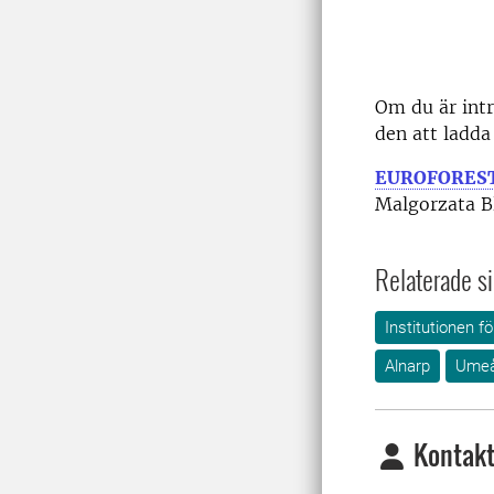
Om du är intr
den att ladda
EUROFORESTE
Malgorzata Bl
Relaterade si
Institutionen 
Alnarp
Ume
Kontakt