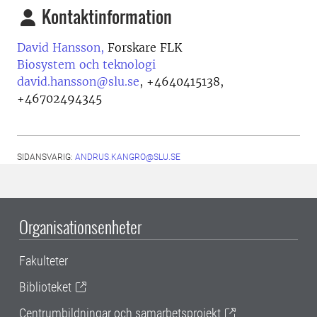
Kontaktinformation
David Hansson,
Forskare FLK
Biosystem och teknologi
david.hansson@slu.se
,
+4640415138,
+46702494345
SIDANSVARIG:
ANDRUS.KANGRO@SLU.SE
Organisationsenheter
Fakulteter
Biblioteket
Centrumbildningar och samarbetsprojekt