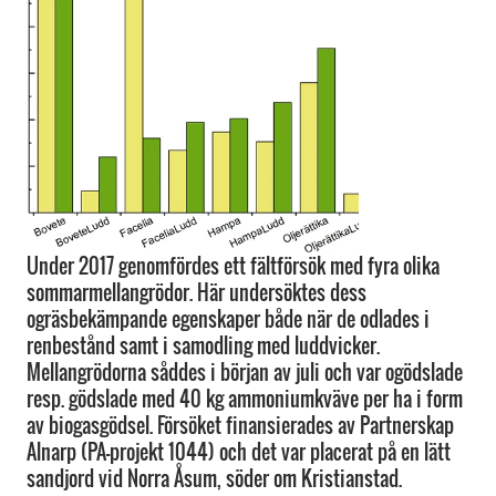
Under 2017 genomfördes ett fältförsök med fyra olika
sommarmellangrödor. Här undersöktes dess
ogräsbekämpande egenskaper både när de odlades i
renbestånd samt i samodling med luddvicker.
Mellangrödorna såddes i början av juli och var ogödslade
resp. gödslade med 40 kg ammoniumkväve per ha i form
av biogasgödsel. Försöket finansierades av Partnerskap
Alnarp (PA-projekt 1044) och det var placerat på en lätt
sandjord vid Norra Åsum, söder om Kristianstad.