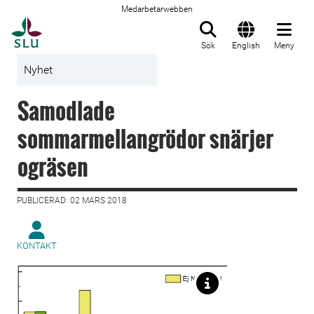
Medarbetarwebben
Till startsida
Sök
English
Meny
Nyhet
Samodlade
sommarmellangrödor snärjer
ogräsen
PUBLICERAD: 02 MARS 2018
KONTAKT