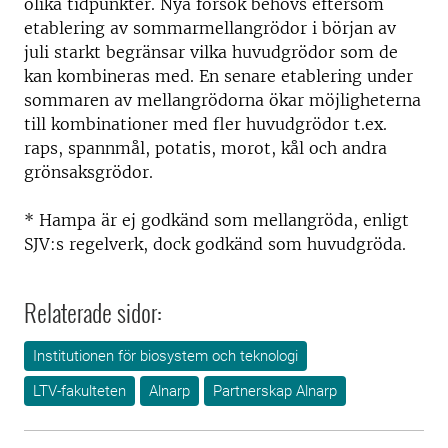
olika tidpunkter. Nya försök behövs eftersom
etablering av sommarmellangrödor i början av
juli starkt begränsar vilka huvudgrödor som de
kan kombineras med. En senare etablering under
sommaren av mellangrödorna ökar möjligheterna
till kombinationer med fler huvudgrödor t.ex.
raps, spannmål, potatis, morot, kål och andra
grönsaksgrödor.
* Hampa är ej godkänd som mellangröda, enligt
SJV:s regelverk, dock godkänd som huvudgröda.
Relaterade sidor:
Institutionen för biosystem och teknologi
LTV-fakulteten
Alnarp
Partnerskap Alnarp