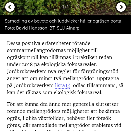
1/1
Previous
Next
Samodling av bovete och luddvicker håller ogräsen borta!
Foto: David Hansson, BT, SLU Alnarp
Dessa positiva erfarenheter rörande
sommarmellangrödornas möjlighet till
ogräskontroll kan tillämpas i praktiken redan
under 2018 på ekologiska fokusarealer.
Jordbruksverkets nya regler för förgröningsstöd
anger att om minst två mellangrödor, upptagna
på Jordbruksverkets
lista
, odlas tillsammans, så
kan det räknas som ekologisk fokusareal.
För att kunna dra ännu mer generella slutsatser
rörande mellangrödors möjligheter att bekämpa
ogräs, i olika växtföljder, behöver fler försök
göras, där samodlade mellangrödor etableras vid