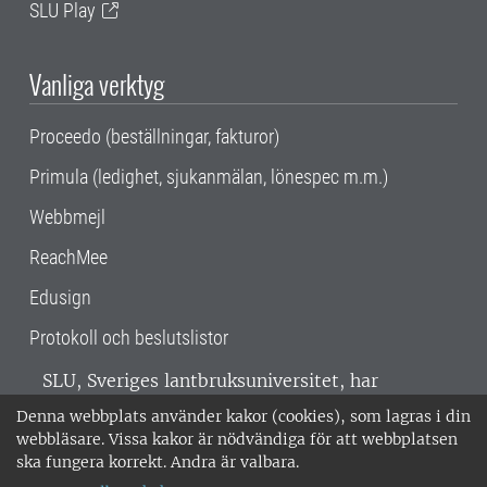
SLU Play
Vanliga verktyg
Proceedo (beställningar, fakturor)
Primula (ledighet, sjukanmälan, lönespec m.m.)
Webbmejl
ReachMee
Edusign
Protokoll och beslutslistor
SLU, Sveriges lantbruksuniversitet, har
verksamhet över hela Sverige. Huvudorter är
Denna webbplats använder kakor (cookies), som lagras i din
Alnarp, Uppsala och Umeå.
SLU är
webbläsare. Vissa kakor är nödvändiga för att webbplatsen
miljöcertifierat enligt ISO 14001. •
Telefon:
ska fungera korrekt. Andra är valbara.
018-67 10 00 • Org nr: 202100-2817 •
Om