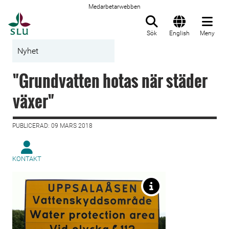
Medarbetarwebben
Till startsida
Sök
English
Meny
Nyhet
"Grundvatten hotas när städer
växer"
PUBLICERAD: 09 MARS 2018
KONTAKT