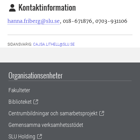
Kontaktinformation
hanna.friberg@slu.se
, 018-671876, 0703-931106
SIDANSVARIG:
CAJSA.LITHELL@SLU.SE
Organisationsenheter
Fakulteter
Biblioteket
Centrumbildningar och samarbetsprojekt
Gemensamma verksamhetsstödet
SLU Holding