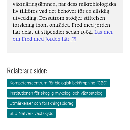
växtnäringsämnen, när dess mikrobiologiska
liv tillföres vad det behöver för en allsidig
utveckling. Dessutrom stödjer stiftelsen
forskning inom området. Fred med jorden
har delat ut stipendier sedan 1984.
Läs mer
om Fred med Jorden här.
Relaterade sidor:
Kompetenscentrum för biologisk bekämpning (CBC)
Institutionen för skoglig mykologi och växtpatologi
Utmärkelser och forskningsbidrag
SLU Nätverk växtskydd