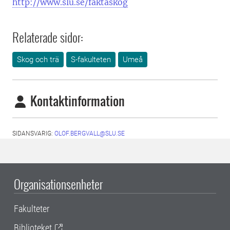
http://www.slu.se/faktaskog
Relaterade sidor:
Skog och trä
S-fakulteten
Umeå
Kontaktinformation
SIDANSVARIG:
OLOF.BERGVALL@SLU.SE
Organisationsenheter
Fakulteter
Biblioteket