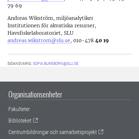
79 69
Andreas Wikström, miljöanalytiker
Institutionen för akvatiska resurser,
Havsfiskelaboratoriet, SLU
andreas.wikstrom@slu.se
, 010-478
40 19
SIDANSVARIG:
SOFIA.BUREBORN@SLU.SE
Organisationsenheter
Fakulteter
Biblioteket
Centrumbildningar och samarbetsprojekt