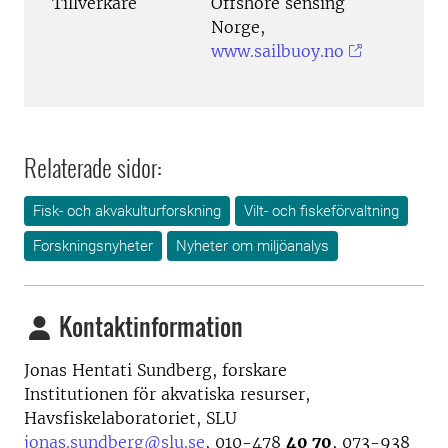
Tillverkare
Offshore sensing
Norge,
www.sailbuoy.no
Relaterade sidor:
Fisk- och akvakulturforskning
Vilt- och fiskeförvaltning
Forskningsnyheter
Nyheter om miljöanalys
Kontaktinformation
Jonas Hentati Sundberg, forskare
Institutionen för akvatiska resurser,
Havsfiskelaboratoriet, SLU
jonas.sundberg@slu.se
, 010-478
40 70
, 073-938