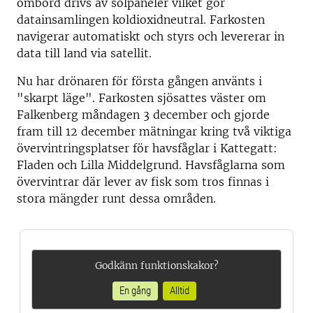
ombord drivs av solpaneler vilket gör
datainsamlingen koldioxidneutral. Farkosten
navigerar automatiskt och styrs och levererar in
data till land via satellit.
Nu har drönaren för första gången använts i
"skarpt läge". Farkosten sjösattes väster om
Falkenberg måndagen 3 december och gjorde
fram till 12 december mätningar kring två viktiga
övervintringsplatser för havsfåglar i Kattegatt:
Fladen och Lilla Middelgrund. Havsfåglarna som
övervintrar där lever av fisk som tros finnas i
stora mängder runt dessa områden.
Godkänn funktionskakor?
En gång
Alltid