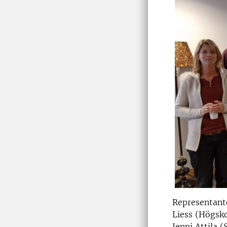
Representante
Liess (Högsko
Jenni Attila 