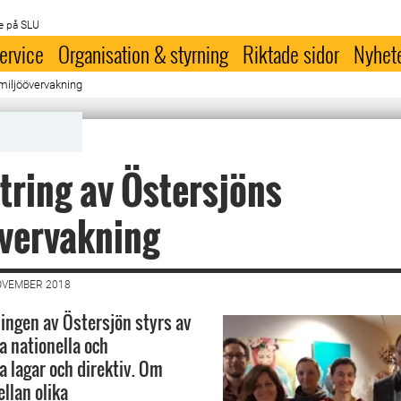
e på SLU
ervice
Organisation & styrning
Riktade sidor
Nyhet
 miljöövervakning
tring av Östersjöns
övervakning
OVEMBER 2018
ingen av Östersjön styrs av
ka nationella och
a lagar och direktiv. Om
llan olika