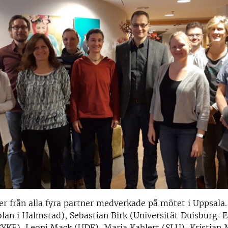
r från alla fyra partner medverkade på mötet i Uppsala.
lan i Halmstad), Sebastian Birk (Universität Duisburg-
(SYKE), Leoni Mack (UDE), Maria Kahlert (SLU), Kristian 