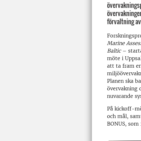
övervaknings
övervakningen 
förvaltning a
Forskningspr
Marine Asses
Baltic
­– star
möte i Uppsal
att ta fram en
miljöövervak
Planen ska ba
övervakning 
nuvarande sy
På kickoff-m
och mål, sam
BONUS, som f