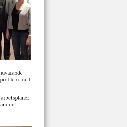
 nuvarande
a problem med
 arbetsplaner
grammet