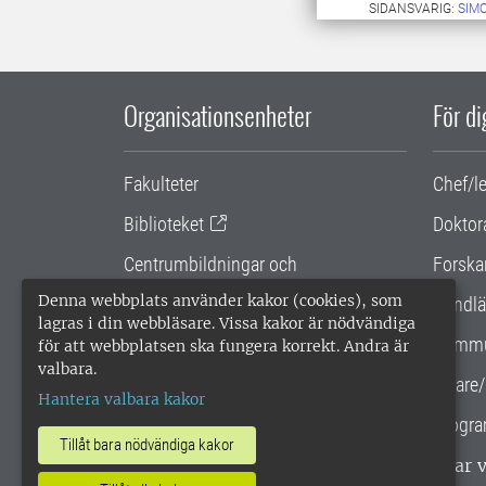
SIDANSVARIG:
SIM
Organisationsenheter
För d
Fakulteter
Chef/l
Biblioteket
Doktor
Centrumbildningar och
Forska
samarbetsprojekt
Denna webbplats använder kakor (cookies), som
Handlä
lagras i din webbläsare. Vissa kakor är nödvändiga
Gemensamma verksamhetsstödet
Kommu
för att webbplatsen ska fungera korrekt. Andra är
valbara.
SLU Holding
Lärare/
Hantera valbara kakor
Progra
Tillåt bara nödvändiga kakor
SLU, Sveriges lantbruksuniversitet, har