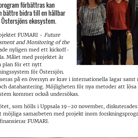
program förbättras kan
bättre bidra till en hållbar
v Östersjöns ekosystem.
ojektet FUMARI ­-
Future
sment and Monitoring of the
tade nyligen med ett kickoff-
a. Målet med projektet är
 plan för ett nytt
ningssystem för Östersjön.
seras på en översyn av krav i internationella lagar samt
och datahantering. Möjligheten för nya metoder att lös
stem kommer också undersökas.
ötet, som hölls i Uppsala 19–20 november, diskuterades
t möjliga samarbeten med projekt inom forskningspro
inansierar FUMARI.