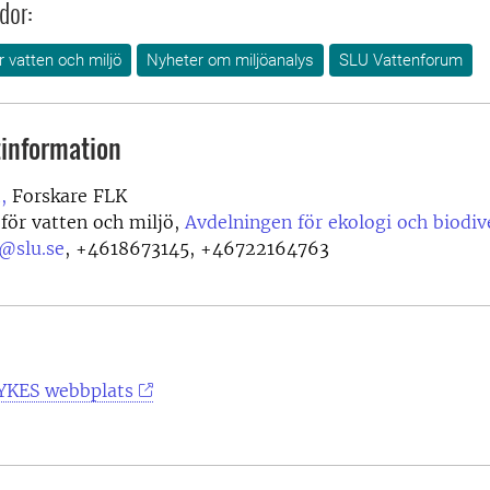
dor:
r vatten och miljö
Nyheter om miljöanalys
SLU Vattenforum
information
,
Forskare FLK
 för vatten och miljö,
Avdelningen för ekologi och biodiv
t@slu.se
,
+4618673145, +46722164763
YKES webbplats