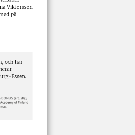
ena Viktorsson
 med på
, och har
nerar
burg-Essen.