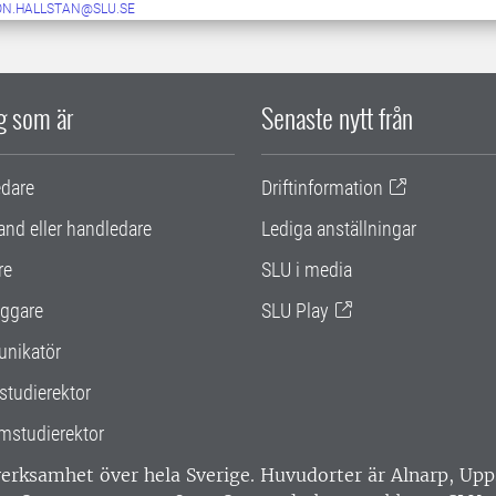
ON.HALLSTAN@SLU.SE
ig som är
Senaste nytt från
edare
Driftinformation
and eller handledare
Lediga anställningar
re
SLU i media
ggare
SLU Play
nikatör
studierektor
mstudierektor
 verksamhet över hela Sverige. Huvudorter är Alnarp, U