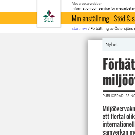
Medarbetarwebben
Information och service för medarbetar
Till startsida
Min anställning
Stöd & s
start mw
/
Förbättring av Östersjöns
Nyhet
Förbät
miljö
PUBLICERAD: 28 N
Miljöövervakn
ett flertal oli
internationell
samverkan me