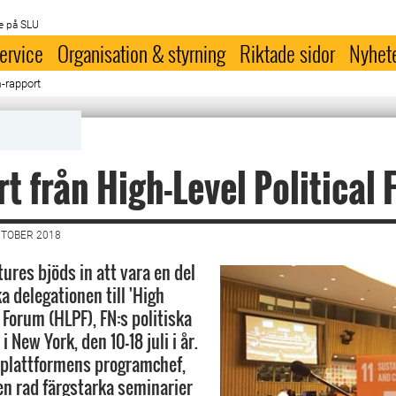
e på SLU
ervice
Organisation & styrning
Riktade sidor
Nyhet
m-rapport
t från High-Level Political
KTOBER 2018
ures bjöds in att vara en del
a delegationen till 'High
l Forum (HLPF), FN:s politiska
 New York, den 10-18 juli i år.
, plattformens programchef,
en rad färgstarka seminarier