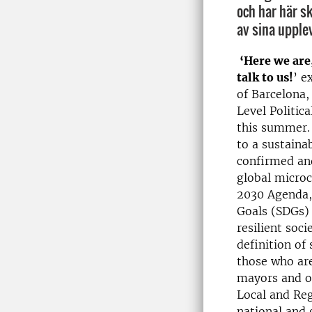
och har här s
av sina upple
‘Here we are,
talk to us!
’ e
of Barcelona,
Level Politic
this summer. 
to a sustaina
confirmed and
global microc
2030 Agenda, 
Goals (SDGs) 
resilient soci
definition of 
those who are
mayors and ot
Local and Re
national and g