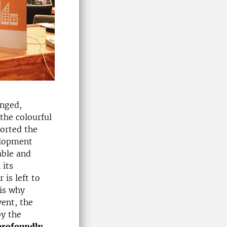
enged,
the colourful
orted the
elopment
able and
 its
 is left to
is why
vent, the
y the
profoundly