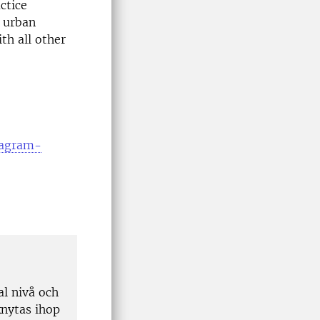
ctice
n urban
th all other
stagram-
l nivå och
knytas ihop