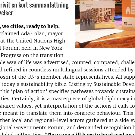
krivit en kort sammanfattning
velser.
 we cities, ready to help,
xclaimed Ada Colau, mayor
 at the United Nations High-
al Forum, held in New York
Progress on the transition
ble way of life was advertised, counted, compared, chall
 refined in countless multilingual sessions attended by 
osm of the UN’s member state representatives. All supp
today’s sustainability bible. Listing 17 Sustainable Dev
this ‘plan of action’ specifies pathways towards sustain
eties. Certainly, it is a masterpiece of global diplomacy in
shared values, yet interpretation of the actions it calls for
 meant to translate them into concrete behaviour. This 
her local and regional-level actors gathered at a side e
gional Governments Forum, and demanded recognition b
lobal authorities: ‘
The game will have to be played on 