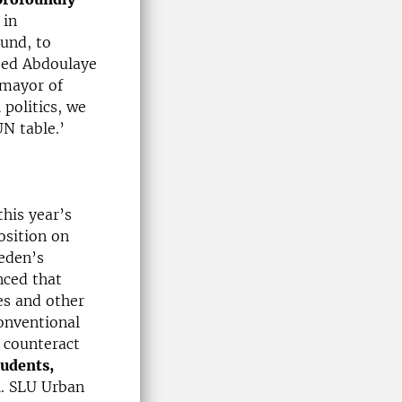
 in
ound, to
reed Abdoulaye
 mayor of
 politics, we
UN table.’
his year’s
osition on
eden’s
nced that
es and other
onventional
 counteract
tudents,
ll. SLU Urban