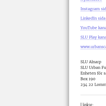
Instagram si
LinkedIn sida
YouTube kan
SLU Play kana
www.urbansca
SLU Alnarp
SLU Urban Fu
Enheten för 
Box 190
234 22 Lom
Länkar: