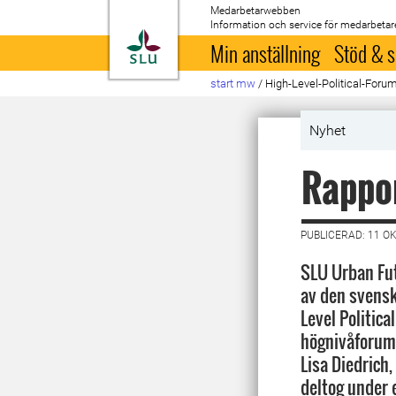
Medarbetarwebben
Information och service för medarbetar
Till startsida
Min anställning
Stöd & s
start mw
/
High-Level-Political-Foru
Nyhet
Rappor
PUBLICERAD: 11 O
SLU Urban Fut
av den svensk
Level Politica
högnivåforum i
Lisa Diedrich
deltog under 