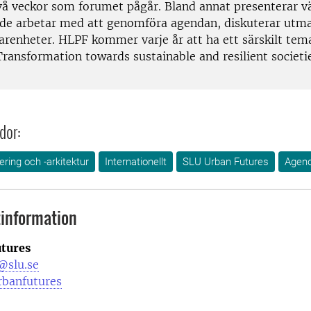
vå veckor som forumet pågår. Bland annat presenterar v
 de arbetar med att genomföra agendan, diskuterar utm
farenheter. HLPF kommer varje år att ha ett särskilt tem
ransformation towards sustainable and resilient societi
dor:
ring och -arkitektur
Internationellt
SLU Urban Futures
Agen
information
tures
@slu.se
rbanfutures