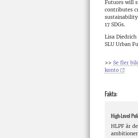
Futures will 
contributes c
sustainabilit
17 SDGs.
Lisa Diedrich
SLU Urban Fu
>>
Se fler b
konto
Fakta:
High-Level Pol
HLPF är de
ambitionen