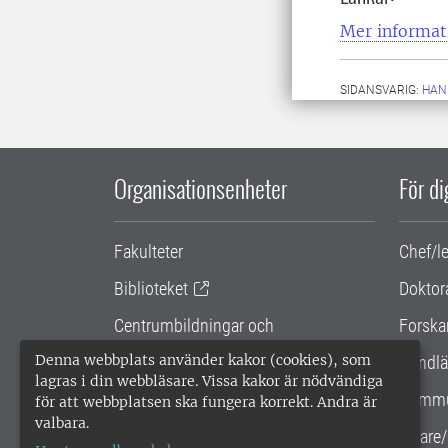
Mer informat
SIDANSVARIG:
HAN
Organisationsenheter
För d
Fakulteter
Chef/l
Biblioteket
Doktor
Centrumbildningar och
Forska
samarbetsprojekt
Denna webbplats använder kakor (cookies), som
Handlä
lagras i din webbläsare. Vissa kakor är nödvändiga
Gemensamma verksamhetsstödet
Kommu
för att webbplatsen ska fungera korrekt. Andra är
valbara.
SLU Holding
Lärare/