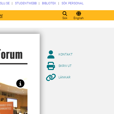
SLU.SE
STUDENTWEBB
BIBLIOTEK
SÖK PERSONAL
er
Sök
English
 Forum
KONTAKT
SKRIV UT
LÄNKAR