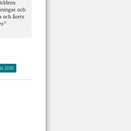
ärldens
aningar och
a och årets
es”
da 2030