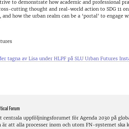
strive to demonstrate how academic and professional pra
ross-cutting thought and real-world action to SDG 11 o
y, and how the urban realm can be a ‘portal’ to engage wi
tures
ilder tagna av Lisa under HLPF på SLU Urban Futures In
itical Forum
t centrala uppföljningsforumet för Agenda 2030 på globa
 är att alla processer inom och utom FN-systemet ska 