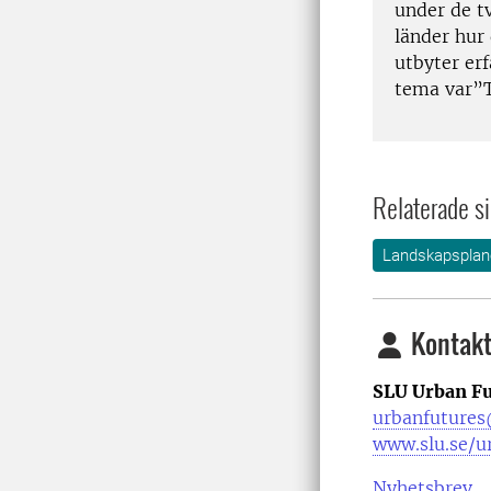
under de t
länder hur
utbyter er
tema var”T
Relaterade si
Landskapsplane
Kontakt
SLU Urban Fu
urbanfutures
www.slu.se/u
Nyhetsbrev