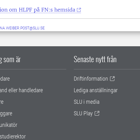
ion om HLPF på FN:s hemsida
NA.WEIBER.POST@SLU.SE
ig som är
Senaste nytt från
edare
Driftinformation
and eller handledare
Lediga anställningar
re
SLU i media
ggare
SLU Play
nikatör
studierektor