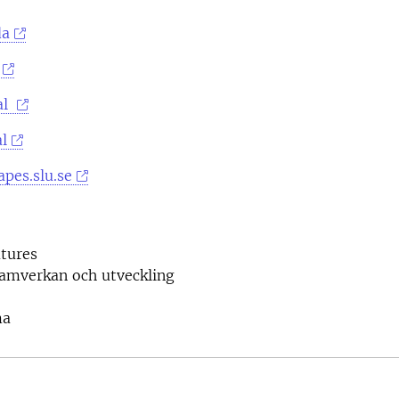
da
al
l
pes.slu.se
tures
samverkan och utveckling
ma