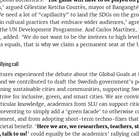
s
,’ argued Célestine Ketcha Courtès, mayor of Bangangté
 need a lot of “capillarity” to land the SDGs on the gr
 cultural practices that embrace wider audiences,’ ag
 the UN Development Programme. And Carlos Martínez,
n, added: ‘We do not want to be the invitees to high level
as equals, that is why we claim a permanent seat at the 
lying call
ures experienced the debate about the Global Goals at t
nd we contributed to draft the Swedish government’s p
ning sustainable cities and communities, supporting Sw
trive for inclusive, green, and smart cities. We are convi
rticular knowledge, academics from SLU can support citi
reventing to simply add a ‘green facade’ to otherwise c
pment, and from adopting short-term techno-fixes that
ietal benefit. ‘
Here we are, we researchers, teachers, s
 talk to us!
’ could equally be the academics’ rallying ca