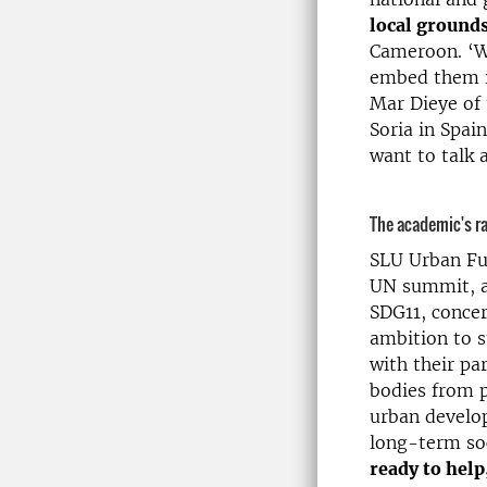
local ground
Cameroon. ‘We
embed them in
Mar Dieye of
Soria in Spai
want to talk 
The academic's ral
SLU Urban Fut
UN summit, a
SDG11, concer
ambition to s
with their pa
bodies from p
urban develo
long-term soc
ready to help,