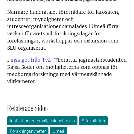
Närmare hundratalet företrädare för lärosäten,
studenter, myndigheter och
intresseorganisationer samalades i Umeå förra
veckan för årets viltforskningsdagar för
föreläsningar, workshoppar och exkursion som
SLU organiserat.
I
inslaget från Tv4
berättar jägmästarstudenten
Kajsa Söder om möjligheterna som öppnas för
medborgarforsknings med värmeavkännade
viltkameror.
Relaterade sidor:
Institutionen för vilt, fisk och miljö
S-fakulteten
Forskningsnyheter
Umeå