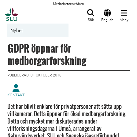
Medarbetarwebben
Till startsida
Sök
English
Meny
Nyhet
GDPR öppnar för
medborgarforskning
PUBLICERAD: 01 OKTOBER 2018
KONTAKT
Det har blivit enklare för privatpersoner att sätta upp
viltkameror. Detta öppnar för ökad medborgarforskning.
Detta och mycket mer diskuterades under
viltforksningsdagarna i Umeå, arrangerat av
Naturvårdsverket, SLU och Svenska jägareförbundet.