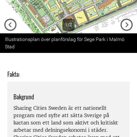
1/2
Previous
Next
Illustrationsplan över planförslag för Sege Park i Malmö
Stad
Fakta:
Bakgrund
Sharing Cities Sweden är ett nationellt
program med syfte att sätta Sverige på
kartan som ett land som aktivt och kritiskt
arbetar med delningsekonomi i städer.