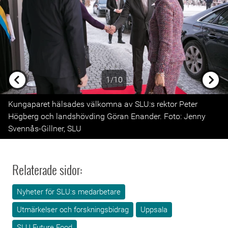
1/10
Previous
Next
Kungaparet hälsades välkomna av SLU:s rektor Peter
Högberg och landshövding Göran Enander. Foto: Jenny
Svennås-Gillner, SLU
Relaterade sidor:
Nyheter för SLU:s medarbetare
Utmärkelser och forskningsbidrag
Uppsala
SLU Future Food