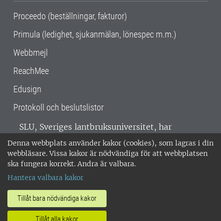
Proceedo (beställningar, fakturor)
Primula (ledighet, sjukanmälan, lönespec m.m.)
Webbmejl
ReachMee
Edusign
Protokoll och beslutslistor
SLU, Sveriges lantbruksuniversitet, har
verksamhet över hela Sverige. Huvudorter är
Denna webbplats använder kakor (cookies), som lagras i din
Alnarp, Uppsala och Umeå.
SLU är
webbläsare. Vissa kakor är nödvändiga för att webbplatsen
miljöcertifierat enligt ISO 14001. •
Telefon:
ska fungera korrekt. Andra är valbara.
018-67 10 00 • Org nr: 202100-2817 •
Om
Hantera valbara kakor
medarbetarwebben
•
SLU:s fakturaadress
•
Om SLU:s webbplatser
•
Vid KRIS
Tillåt bara nödvändiga kakor
•
Hantera kakor
•
Behandling av
Tillåt alla kakor