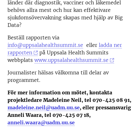
länder där diagnostik, vacciner och läkemedel
behövs allra mest och hur kan effektivare
sjukdomsövervakning skapas med hjälp av Big
Data?
Beställ rapporten via
info@uppsalahealthsummit.se
eller
ladda ner
rapporten
på Uppsala Health Summits
webbplats
www.uppsalahealthsummit.se
Journalister hälsas välkomna till delar av
programmet.
För mer information om mötet, kontakta
projektledare Madeleine Neil, tel 070-425 08 91,
madeleine.neil@uadm.uu.se
, eller pressansvarig
Anneli Waara, tel 070-425 07 18,
anneli.waara@uadm.uu.se