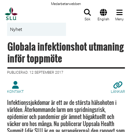
Medarbetarwebben
Till startsida
Sök
English
Meny
Nyhet
Globala infektionshot utmaning
inför toppmöte
PUBLICERAD: 12 SEPTEMBER 2017
KONTAKT
LÄNKAR
Infektionssjukdomar är ett av de största hälsohoten i
världen. Återkommande larm om spridningsrisk,
epidemier och pandemier gör ämnet högaktuellt och
väcker oro hos många. Nu publicerar Uppsala Health
Summit (där SLU är en av arrangörerna) den rapport som