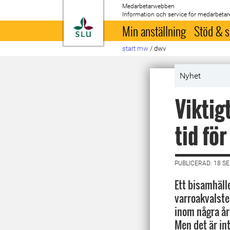
Medarbetarwebben
Information och service för medarbetar
Till startsida
Min anställning
Stöd & s
start mw
/
dwv
Nyhet
Viktig
tid fö
PUBLICERAD: 18 S
Ett bisamhäll
varroakvalst
inom några år
Men det är int