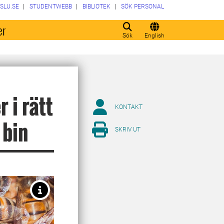
SLU.SE
STUDENTWEBB
BIBLIOTEK
SÖK PERSONAL
er
Sök
English
 i rätt
KONTAKT
 bin
SKRIV UT