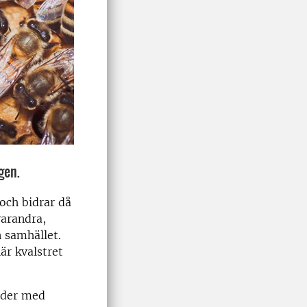
gen.
och bidrar då
varandra,
n samhället.
är kvalstret
nder med