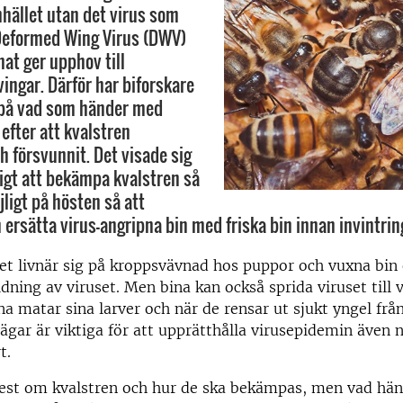
hället utan det virus som
 Deformed Wing Virus (DWV)
at ger upphov till
ingar. Därför har biforskare
 på vad som händer med
 efter att kvalstren
 försvunnit. Det visade sig
tigt att bekämpa kvalstren så
ligt på hösten så att
 ersätta virus-angripna bin med friska bin innan invintrin
et livnär sig på kroppsvävnad hos puppor och vuxna bin 
idning av viruset. Men bina kan också sprida viruset till 
na matar sina larver och när de rensar ut sjukt yngel frå
gar är viktiga för att upprätthålla virusepidemin även n
ort.
mest om kvalstren och hur de ska bekämpas, men vad hä