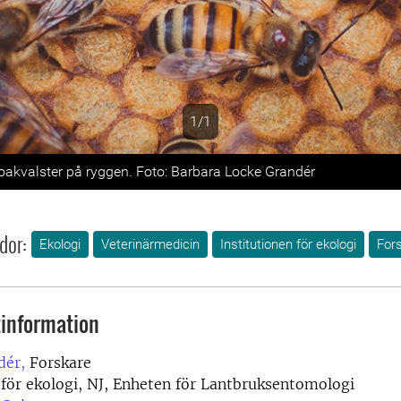
1/1
s
oakvalster på ryggen. Foto: Barbara Locke Grandér
dor:
Ekologi
Veterinärmedicin
Institutionen för ekologi
For
information
dér,
Forskare
 för ekologi, NJ, Enheten för Lantbruksentomologi