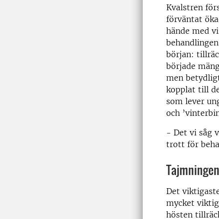
Kvalstren för
förväntat öka
hände med vi
behandlingen.
början: tillrä
började mängd
men betydligt
kopplat till 
som lever ung
och ’vinterbi
- Det vi såg 
trott för beh
Tajmningen 
Det viktigast
mycket viktig
hösten tillrä