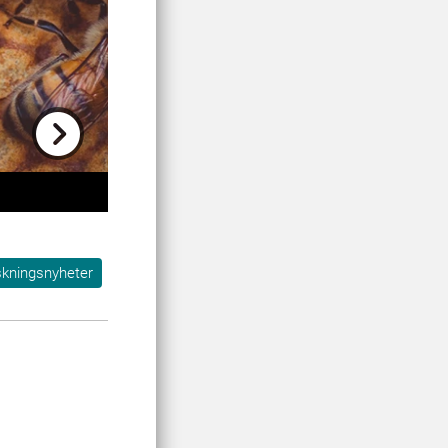
Next
skningsnyheter