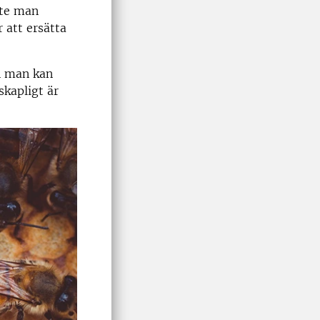
ste man
r att ersätta
n man kan
kapligt är