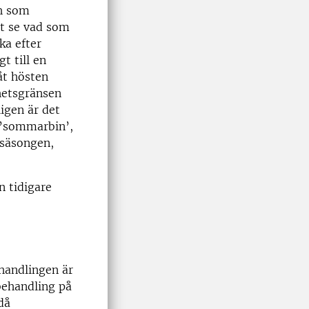
ch som
tt se vad som
ka efter
t till en
måt hösten
hetsgränsen
igen är det
n ’sommarbin’,
 säsongen,
n tidigare
ehandlingen är
behandling på
då