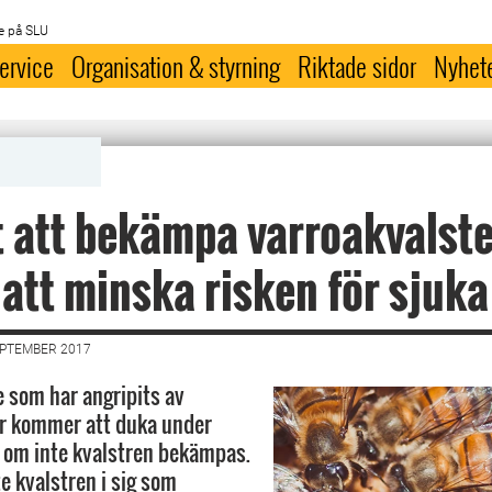
e på SLU
ervice
Organisation & styrning
Riktade sidor
Nyhet
t att bekämpa varroakvalster
r att minska risken för sjuka
EPTEMBER 2017
e som har angripits av
er kommer att duka under
 om inte kvalstren bekämpas.
e kvalstren i sig som