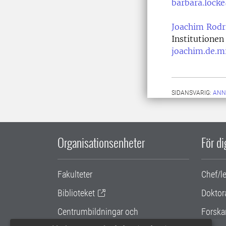
barbara.lock
Joachim Rodr
Institutionen
joachim.de.m
SIDANSVARIG:
ANN
Organisationsenheter
För d
Fakulteter
Chef/l
Biblioteket
Doktor
Centrumbildningar och
Forska
samarbetsprojekt