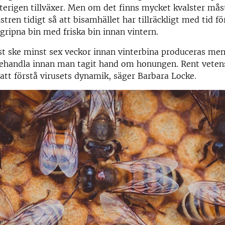
terigen tillväxer. Men om det finns mycket kvalster må
tren tidigt så att bisamhället har tillräckligt med tid fö
gripna bin med friska bin innan vintern.
st ske minst sex veckor innan vinterbina produceras me
behandla innan man tagit hand om honungen. Rent vetens
i att förstå virusets dynamik, säger Barbara Locke.