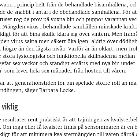
svann i princip helt från de behandlade bisamhällena, o
de de snabbt i antal i de obehandlade samhällena. För a
ruset tog de prov på vuxna bin och puppor varannan vec
 Mängden virus i behandlade samhällen minskade kraftig
ckligt för att bina skulle klara sig över vintern. Men fra
en virus sakta men säkert öka igen; aldrig över dödlig
 högre än den lägsta nivån. Varför är än oklart, men trol
de stora fysiologiska och funktionella skillnaderna mella
efär sex veckor och ständigt ersätts med nya bin under
n’ som lever hela sex månader från hösten till våren.
var att generationstiden för bin spelade större roll än ma
andlingen, säger Barbara Locke.
viktig
e resultatet rent praktiskt är att tajmingen av kvalsterb
. Om inga eller få kvalster finns på sensommaren är en 
ckligt för att minimera kvalstermängden till våren därpå 