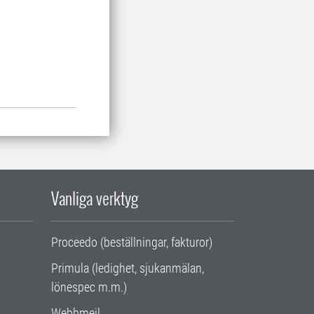
Vanliga verktyg
Proceedo (beställningar, fakturor)
Primula (ledighet, sjukanmälan,
lönespec m.m.)
Webbmejl