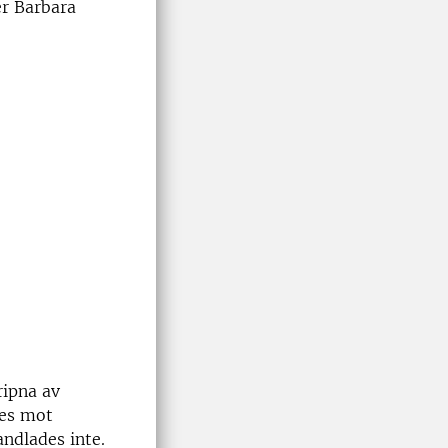
er Barbara
ripna av
des mot
andlades inte.