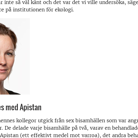
r inte så väl känt och det var det vi ville undersöka, säg
re på institutionen för ekologi.
s med Apistan
ennes kollegor utgick från sex bisamhällen som var ang
r. De delade varje bisamhälle på två, varav en behandla
Apistan (ett effektivt medel mot varroa), det andra beh