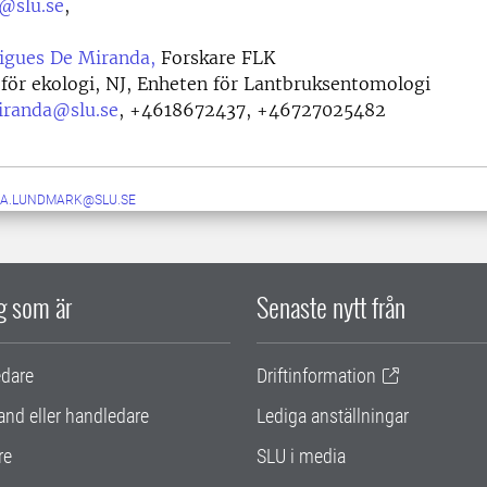
e@slu.se
,
igues De Miranda,
Forskare FLK
 för ekologi, NJ, Enheten för Lantbruksentomologi
iranda@slu.se
,
+4618672437, +46727025482
A.LUNDMARK@SLU.SE
ig som är
Senaste nytt från
edare
Driftinformation
and eller handledare
Lediga anställningar
re
SLU i media