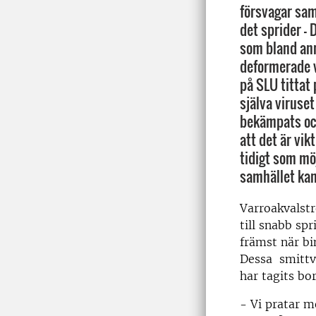
försvagar sam
det sprider –
som bland ann
deformerade v
på SLU tittat
själva viruset
bekämpats och
att det är vik
tidigt som möj
samhället kan
Varroakvalstr
till snabb spr
främst när bi
Dessa smittvä
har tagits b
- Vi pratar 