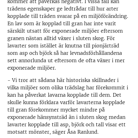
kommer att påverkas negativt. I vissa fall kan
trädens egenskaper ge ledtrådar till hur arter
kopplade till träden svarar på en miljöförändring.
En lav som är kopplad till gran har inte varit
särskilt utsatt för exponerade miljöer eftersom
granen nästan alltid växer i sluten skog. För
lavarter som istället är knutna till pionjärträd
som asp och björk så har levnadsförhållandena
sett annorlunda ut eftersom de ofta växer i mer
exponerade miljöer.
- Vi tror att sådana här historiska skillnader i
vilka miljöer som olika trädslag har förekommit i
kan ha påverkat lavarna kopplade till dem. Det
skulle kunna förklara varför lavarterna kopplade
till gran förekommer mycket mindre på
exponerade hänsynsträd än i sluten skog medan
lavarter kopplade till asp, björk och tall visar ett
motsatt mönster, säger Åsa Ranlund.