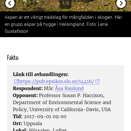
1/3
Previous
Next
Aspen är ett viktigt trädslag för mångfalden i skogen. Här
en grupp aspar på hygge i Hälsingland. Foto: Lena
Gustafsson
Fakta:
Länk till avhandlingen:
https://pub.epsilon.slu.se/14416/
Respondent:
MSc
Åsa Ranlund
Opponent:
Professor Susan P. Harrison,
Department of Environmental Science and
Policy, University of California-Davis, USA
Tid:
2017-09-01 09:00
Ort:
Uppsala
Lokal:
Hörsalen, Loftet