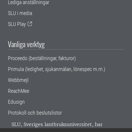
Lediga anställningar
SLU i media
SLU Play
Vanliga verktyg
Proceedo (beställningar, fakturor)
Primula (ledighet, sjukanmälan, lönespec m.m.)
Webbmejl
ReachMee
Edusign
Protokoll och beslutslistor
SLU, Sveriges lantbruksuniversitet, har
verksamhet över hela Sverige. Huvudorter är