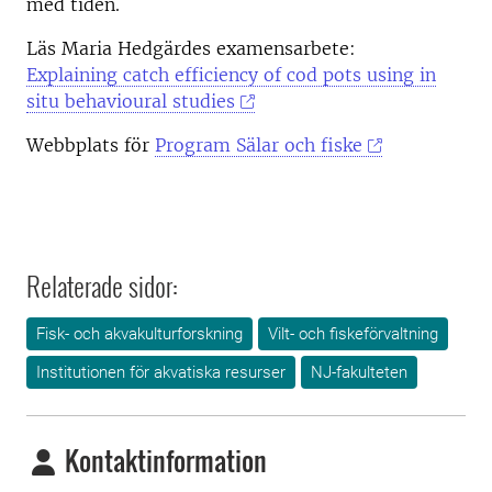
med tiden.
Läs Maria Hedgärdes examensarbete:
Explaining catch efficiency of cod pots using in
situ behavioural studies
Webbplats för
Program Sälar och fiske
Relaterade sidor:
Fisk- och akvakulturforskning
Vilt- och fiskeförvaltning
Institutionen för akvatiska resurser
NJ-fakulteten
Kontaktinformation