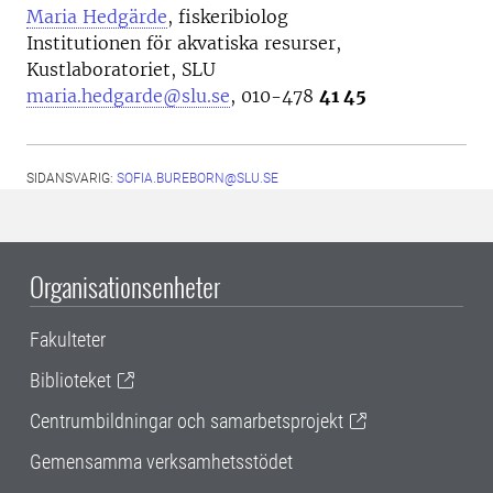
Maria Hedgärde
, fiskeribiolog
Institutionen för akvatiska resurser,
Kustlaboratoriet, SLU
maria.hedgarde@slu.se
,
010-478
41 45
SIDANSVARIG:
SOFIA.BUREBORN@SLU.SE
Organisationsenheter
Fakulteter
Biblioteket
Centrumbildningar och samarbetsprojekt
Gemensamma verksamhetsstödet