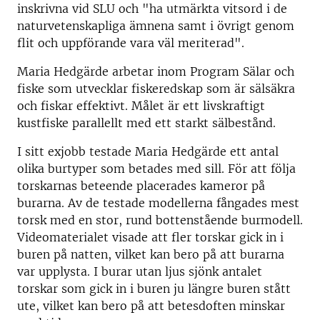
inskrivna vid SLU och "ha utmärkta vitsord i de
naturvetenskapliga ämnena samt i övrigt genom
flit och uppförande vara väl meriterad".
Maria Hedgärde arbetar inom Program Sälar och
fiske som utvecklar fiskeredskap som är sälsäkra
och fiskar effektivt. Målet är ett livskraftigt
kustfiske parallellt med ett starkt sälbestånd.
I sitt exjobb testade Maria Hedgärde ett antal
olika burtyper som betades med sill. För att följa
torskarnas beteende placerades kameror på
burarna. Av de testade modellerna fångades mest
torsk med en stor, rund bottenstående burmodell.
Videomaterialet visade att fler torskar gick in i
buren på natten, vilket kan bero på att burarna
var upplysta. I burar utan ljus sjönk antalet
torskar som gick in i buren ju längre buren stått
ute, vilket kan bero på att betesdoften minskar