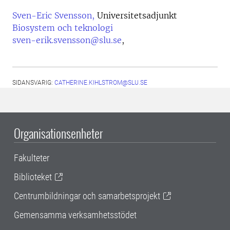
Sven-Eric Svensson,
Universitetsadjunkt
Biosystem och teknologi
sven-erik.svensson@slu.se
,
SIDANSVARIG:
CATHERINE.KIHLSTROM@SLU.SE
Organisationsenheter
Fakulteter
Biblioteket
Centrumbildningar och samarbetsprojekt
Gemensamma verksamhetsstödet