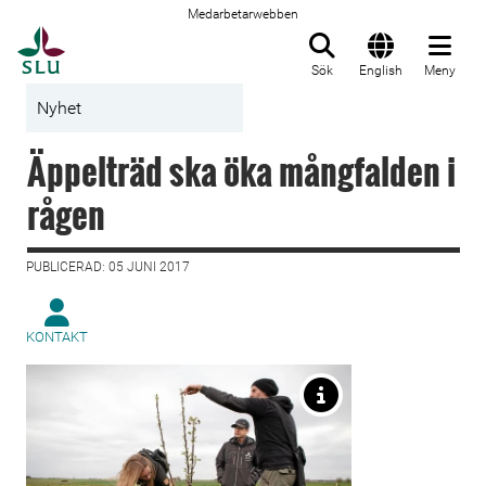
Medarbetarwebben
Till startsida
Sök
English
Meny
Nyhet
Äppelträd ska öka mångfalden i
rågen
PUBLICERAD: 05 JUNI 2017
KONTAKT