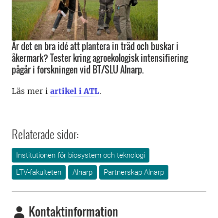
Är det en bra idé att plantera in träd och buskar i
åkermark? Tester kring agroekologisk intensifiering
pågår i forskningen vid BT/SLU Alnarp.
Läs mer i
artikel i ATL
.
Relaterade sidor:
Institutionen för biosystem och teknologi
LTV-fakulteten
Alnarp
Partnerskap Alnarp
Kontaktinformation