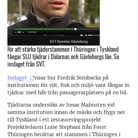
För att stärka tjäderstammen i Thüringen i Tyskland
fångar SLU tjädrar i Dalarnas och Gävleborgs län. Se
inslaget från SVT.
Inslaget
visar hur Fredrik Stenbacka på
institutionen för vilt, fisk och miljö vant fångar in
tjädrar med håv från passagerarplatsen på en bil.
Tjädrarna undersöks av Jonas Malmsten vid
samma institution innan de märks och flygs ner
till Tyskland i ett restaureringsprojekt.
Projektledaren Luise Stephani från Forst
Thüringen berättar att stammen i Thüringen i