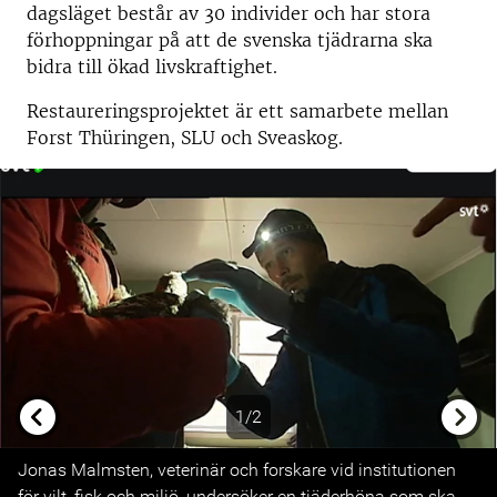
dagsläget består av 30 individer och har stora
förhoppningar på att de svenska tjädrarna ska
bidra till ökad livskraftighet.
Restaureringsprojektet är ett samarbete mellan
Forst Thüringen, SLU och Sveaskog.
1/2
Previous
Next
Jonas Malmsten, veterinär och forskare vid institutionen
för vilt, fisk och miljö, undersöker en tjäderhöna som ska