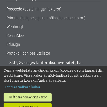
Proceedo (beställningar, fakturor)
Primula (ledighet, sjukanmälan, lönespec m.m.)
Webbmejl
ReachMee
Edusign
Protokoll och beslutslistor
SLU, Sveriges lantbruksuniversitet, har
verksamhet över hela Sverige. Huvudorter är
Denna webbplats använder kakor (cookies), som lagras i din
Alnarp, Uppsala och Umeå.
SLU är
webbläsare. Vissa kakor är nödvändiga för att webbplatsen
miljöcertifierat enligt ISO 14001. •
Telefon:
ska fungera korrekt. Andra är valbara.
018-67 10 00 • Org nr: 202100-2817 •
Om
Hantera valbara kakor
medarbetarwebben
•
SLU:s fakturaadress
•
Om SLU:s webbplatser
•
Vid KRIS
Tillåt bara nödvändiga kakor
•
Hantera kakor
•
Behandling av