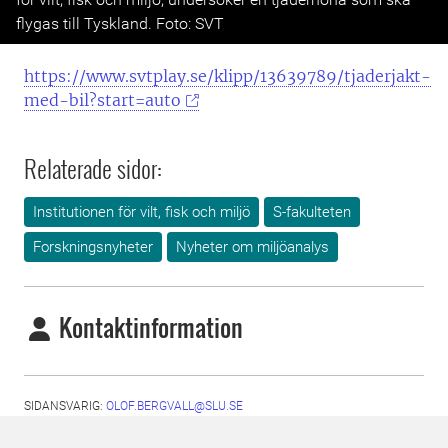
flygas till Tyskland. Foto: SVT
https://www.svtplay.se/klipp/13639789/tjaderjakt-
med-bil?start=auto
Relaterade sidor:
Institutionen för vilt, fisk och miljö
S-fakulteten
Forskningsnyheter
Nyheter om miljöanalys
Kontaktinformation
SIDANSVARIG:
OLOF.BERGVALL@SLU.SE