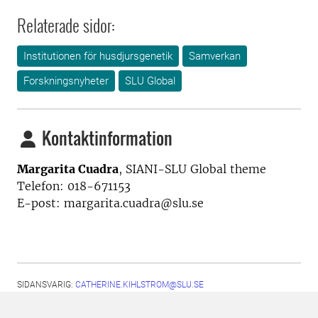
Relaterade sidor:
Institutionen för husdjursgenetik
Samverkan
Forskningsnyheter
SLU Global
Kontaktinformation
Margarita Cuadra
,
SIANI-SLU Global theme
Telefon: 018-671153
E-post: margarita.cuadra@slu.se
SIDANSVARIG:
CATHERINE.KIHLSTROM@SLU.SE