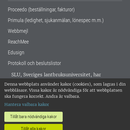
Proceedo (beställningar, fakturor)
Primula (ledighet, sjukanmälan, lönespec m.m.)
Webbmejl
ReachMee
Edusign
Protokoll och beslutslistor
SLU, Sveriges lantbruksuniversitet, har
verksamhet över hela Sverige. Huvudorter är
Denna webbplats använder kakor (cookies), som lagras i din
Alnarp, Uppsala och Umeå.
SLU är
webbläsare. Vissa kakor är nödvändiga för att webbplatsen
miljöcertifierat enligt ISO 14001. •
Telefon:
ska fungera korrekt. Andra är valbara.
018-67 10 00 • Org nr: 202100-2817 •
Om
Hantera valbara kakor
medarbetarwebben
•
SLU:s fakturaadress
•
Om SLU:s webbplatser
•
Vid KRIS
Tillåt bara nödvändiga kakor
•
Hantera kakor
•
Behandling av
Tillåt alla kakor