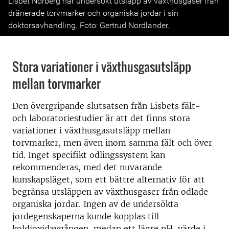
Lisbet Norberg har undersökt utsläpp av växthusgaser från
dränerade torvmarker och organiska jordar i sin
doktorsavhandling. Foto: Gertrud Nordlander.
Stora variationer i växthusgasutsläpp
mellan torvmarker
Den övergripande slutsatsen från Lisbets fält-
och laboratoriestudier är att det finns stora
variationer i växthusgasutsläpp mellan
torvmarker, men även inom samma fält och över
tid. Inget specifikt odlingssystem kan
rekommenderas, med det nuvarande
kunskapsläget, som ett bättre alternativ för att
begränsa utsläppen av växthusgaser från odlade
organiska jordar. Ingen av de undersökta
jordegenskaperna kunde kopplas till
koldioxidavgången, medan ett lägre pH-värde i