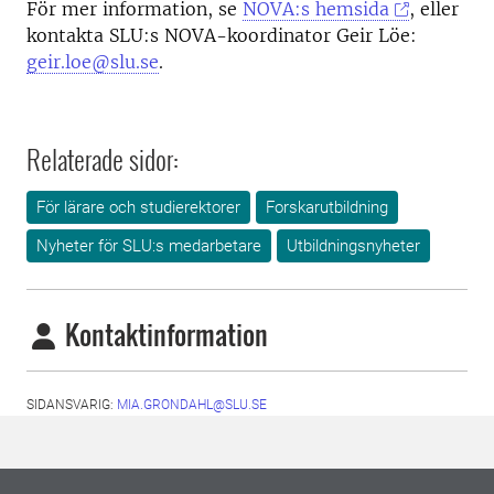
För mer information, se
NOVA:s hemsida
, eller
kontakta SLU:s NOVA-koordinator Geir Löe:
geir.loe@slu.se
.
Relaterade sidor:
För lärare och studierektorer
Forskarutbildning
Nyheter för SLU:s medarbetare
Utbildningsnyheter
Kontaktinformation
SIDANSVARIG:
MIA.GRONDAHL@SLU.SE