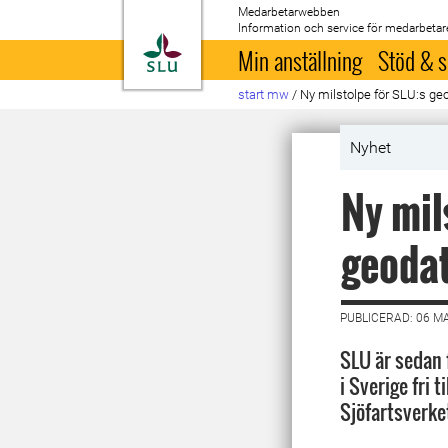
Medarbetarwebben
Information och service för medarbetar
Till startsida
Min anställning
Stöd & s
start mw
/
Ny milstolpe för SLU:s geo
Nyhet
Ny mil
geodat
PUBLICERAD: 06 M
SLU är sedan f
i Sverige fri 
Sjöfartsverke