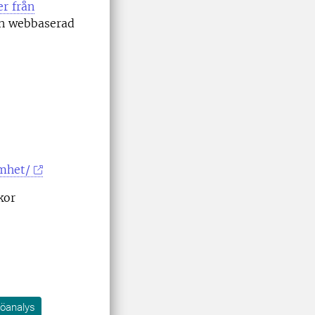
r från
en webbaserad
mhet/
kor
jöanalys