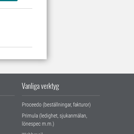
Vanliga verktyg
Proceedo (beställningar, fakturor)
Primula (ledighet, sjukanmälan,
lönespec m.m.)