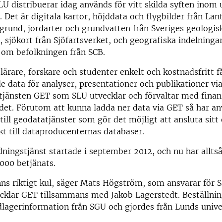
U distribuerar idag används för vitt skilda syften inom 
. Det är digitala kartor, höjddata och flygbilder från Lan
rund, jordarter och grundvatten från Sveriges geologis
 sjökort från Sjöfartsverket, och geografiska indelninga
 om befolkningen från SCB.
lärare, forskare och studenter enkelt och kostnadsfritt får
 data för analyser, presentationer och publikationer vi
jänsten GET som SLU utvecklar och förvaltar med finans
det. Förutom att kunna ladda ner data via GET så har a
 till geodatatjänster som gör det möjligt att ansluta sitt
t till dataproducenternas databaser.
ningstjänst startade i september 2012, och nu har alltså
00 betjänats.
ns riktigt kul, säger Mats Högström, som ansvarar för 
cklar GET tillsammans med Jakob Lagerstedt. Beställnin
lagerinformation från SGU och gjordes från Lunds univer