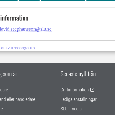
information
david.stephansson@slu.se
ID.STEPHANSSON@SLU.SE
ig som är
Senaste nytt från
edare
Driftinformation
and eller handledare
Lediga anställningar
re
SLU i media