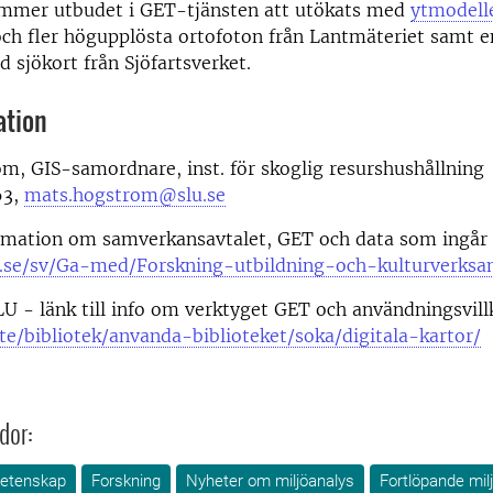
mmer utbudet i GET-tjänsten att utökats med
ytmodelle
ch fler högupplösta ortofoton från Lantmäteriet samt 
d sjökort från Sjöfartsverket.
ation
, GIS-samordnare, inst. för skoglig resurshushållning
63,
mats.hogstrom@slu.se
formation om samverkansavtalet, GET och data som ingår
se/sv/Ga-med/Forskning-utbildning-och-kulturverksa
LU - länk till info om verktyget GET och användningsvill
te/bibliotek/anvanda-biblioteket/soka/digitala-kartor/
dor:
vetenskap
Forskning
Nyheter om miljöanalys
Fortlöpande mil