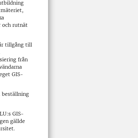
utbildning
tmäteriet,
ka
r och rutnät
 tillgång till
a
iering från
nvändarna
 eget GIS-
 beställning
SLU:s GIS-
gen gällde
sitet.