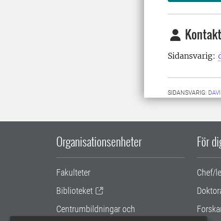
Kontakt
Sidansvarig:
SIDANSVARIG:
DAV
Organisationsenheter
För d
Fakulteter
Chef/l
Biblioteket
Doktor
Centrumbildningar och
Forska