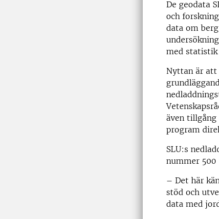
De geodata SL
och forskning
data om bergg
undersökning,
med statistik
Nyttan är att 
grundläggande
nedladdningst
Vetenskapsrå
även tillgång
program direk
SLU:s nedladd
nummer 500 0
– Det här kän
stöd och utve
data med jord