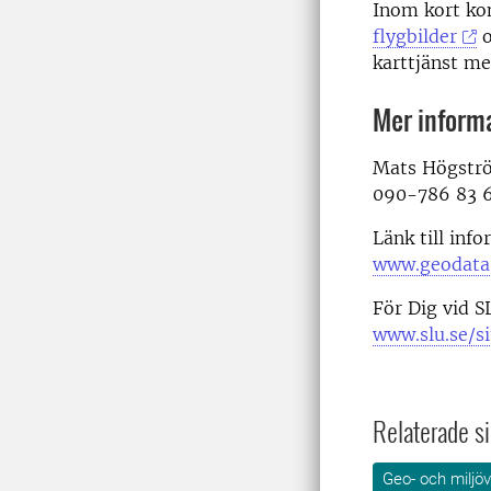
Inom kort ko
flygbilder
o
karttjänst me
Mer inform
Mats Högström
090-786 83 
Länk till in
www.geodata.
För Dig vid S
www.slu.se/si
Relaterade si
Geo- och miljö