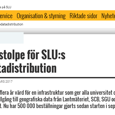
e på SLU
ervice
Organisation & styrning
Riktade sidor
Nyhet
datadistribution
stolpe för SLU:s
adistribution
ARS 2017
lera år värd för en infrastruktur som ger alla universitet
tillgång till geografiska data från Lantmäteriet, SCB, SGU o
t. Nu har 500 000 beställningar gjorts sedan starten i se