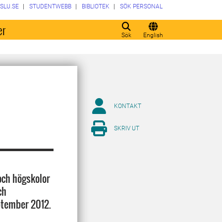
SLU.SE
STUDENTWEBB
BIBLIOTEK
SÖK PERSONAL
er
Sök
English
KONTAKT
SKRIV UT
 och högskolor
ch
ptember 2012.