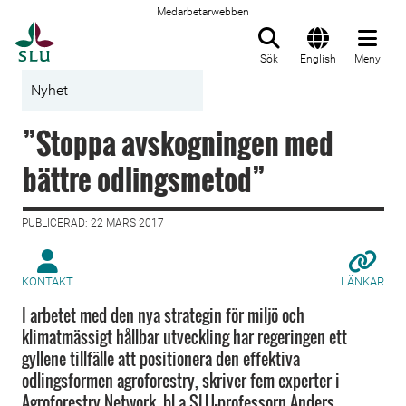
Medarbetarwebben
Till startsida
Sök
English
Meny
Nyhet
”Stoppa avskogningen med
bättre odlingsmetod”
PUBLICERAD: 22 MARS 2017
KONTAKT
LÄNKAR
I arbetet med den nya strategin för miljö och
klimatmässigt hållbar utveckling har regeringen ett
gyllene tillfälle att positionera den effektiva
odlingsformen agroforestry, skriver fem experter i
Agroforestry Network, bl a SLU-professorn Anders