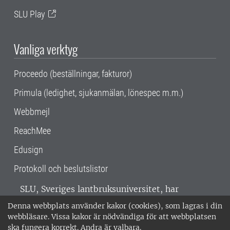
SLU Play
Vanliga verktyg
Proceedo (beställningar, fakturor)
Primula (ledighet, sjukanmälan, lönespec m.m.)
Webbmejl
ReachMee
Edusign
Protokoll och beslutslistor
SLU, Sveriges lantbruksuniversitet, har
verksamhet över hela Sverige. Huvudorter är
Denna webbplats använder kakor (cookies), som lagras i din
Alnarp, Uppsala och Umeå.
SLU är
webbläsare. Vissa kakor är nödvändiga för att webbplatsen
miljöcertifierat enligt ISO 14001. •
Telefon:
ska fungera korrekt. Andra är valbara.