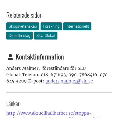
Relaterade sidor:
Skogsvetenskap
Forskning
Internationellt
Debattinslag
SLU Global
Kontaktinformation
Anders Malmer,
f
öreståndare för SLU
Global.
Telefon:
018-671693, 090-7868416, 070
645 9299
E-post:
anders.malmer@slu.se
Länkar:
http://www.aktuellhallbarhet.se/stoppa-