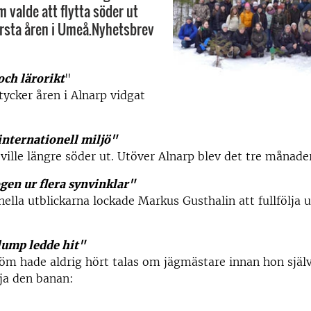
 valde att flytta söder ut
första åren i Umeå.Nyhetsbrev
och lärorikt
"
tycker åren i Alnarp vidgat
internationell miljö"
ville längre söder ut. Utöver Alnarp blev det tre månade
ogen ur flera synvinklar"
nella utblickarna lockade Markus Gusthalin att fullfölja u
lump ledde hit"
röm hade aldrig hört talas om jägmästare innan hon sjä
lja den banan: