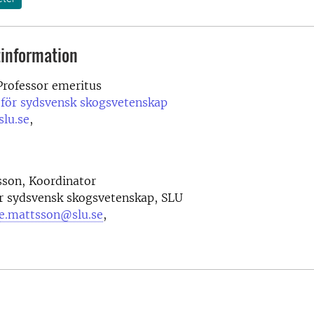
information
rofessor emeritus
 för sydsvensk skogsvetenskap
slu.se
,
sson, Koordinator
ör sydsvensk skogsvetenskap, SLU
ee.mattsson@slu.se
,