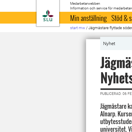
Medarbetarwebben
Information och service för medarbetar
Till startsida
Min anställning
Stöd & s
start mw
/
Jägmästare flyttade söder
Nyhet
Jägmäs
Nyhet
PUBLICERAD: 06 F
Jägmästare kan
Alnarp. Kurse
utbytesstuden
universitet. 