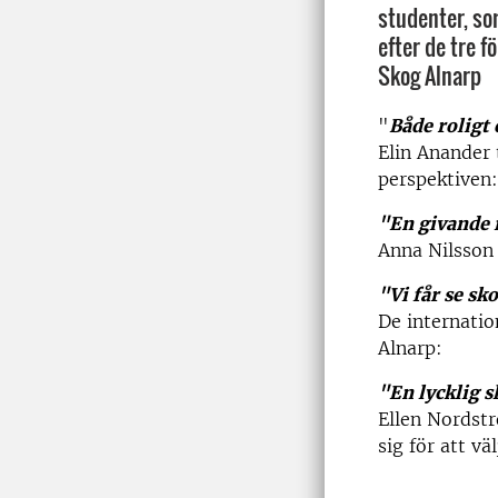
studenter, som
efter de tre 
Skog Alnarp
"
Både roligt 
Elin Anander 
perspektiven:
"En givande 
Anna Nilsson 
"Vi får se sk
De internatio
Alnarp:
"En lycklig s
Ellen Nordst
sig för att vä