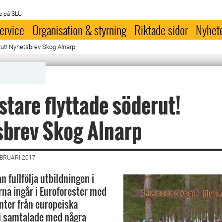
e på SLU
ervice
Organisation & styrning
Riktade sidor
Nyhet
ut! Nyhetsbrev Skog Alnarp
tare flyttade söderut!
sbrev Skog Alnarp
EBRUARI 2017
 fullfölja utbildningen i
rna ingår i Euroforester med
ter från europeiska
Vi samtalade med några