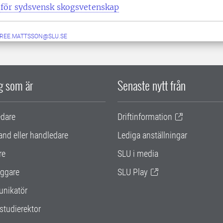
 för sydsvensk skogsvetenskap
IREE.MATTSSON@SLU.SE
ig som är
Senaste nytt från
edare
Driftinformation
and eller handledare
Lediga anställningar
re
SLU i media
ggare
SLU Play
nikatör
studierektor