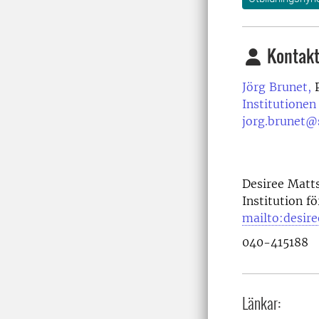
Kontakt
Jörg Brunet,
P
Institutionen
jorg.brunet@
Desiree Matt
Institution f
mailto:desir
040-415188
Länkar: