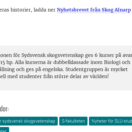
deras historier, ladda ner
Nyhetsbrevet från Skog Alnarp
tionen för Sydsvensk skogsvetenskap ges 6 kurser på ava
 15 hp. Alla kurserna är dubbelklassade inom Biologi och
llning och ges på engelska. Studentgruppen är mycket
ell med studenter från större delar av världen!
dor:
för sydsvensk skogsvetenskap
S-fakulteten
Nyheter för SLU-stu
eter