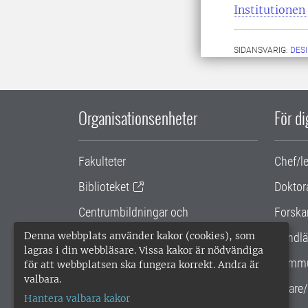
Institutionen
SIDANSVARIG:
DES
Organisationsenheter
För d
Fakulteter
Chef/l
Biblioteket
Doktor
Centrumbildningar och
Forska
samarbetsprojekt
Denna webbplats använder kakor (cookies), som
Handlä
lagras i din webbläsare. Vissa kakor är nödvändiga
Gemensamma verksamhetsstödet
Kommu
för att webbplatsen ska fungera korrekt. Andra är
valbara.
SLU Holding
Lärare/
Hantera valbara kakor