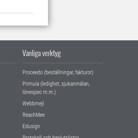
Vanliga verktyg
Proceedo (beställningar, fakturor)
Primula (ledighet, sjukanmälan,
lönespec m.m.)
Webbmejl
ReachMee
Edusign
Protokoll och beslutslistor