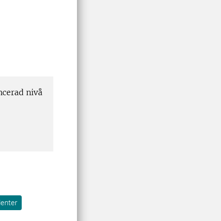
ncerad nivå
denter