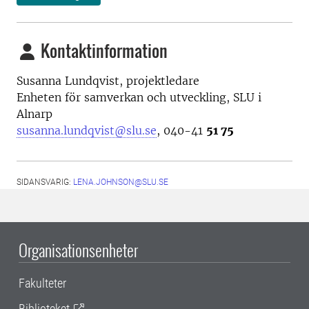
Kontaktinformation
Susanna Lundqvist, projektledare
Enheten för samverkan och utveckling, SLU i
Alnarp
susanna.lundqvist@slu.se
, 040-41
51 75
SIDANSVARIG:
LENA.JOHNSON@SLU.SE
Organisationsenheter
Fakulteter
Biblioteket