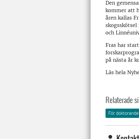
Den gemensa
kommer att 
åren kallas F
skogsskötsel 
och Linnéuniv
Fras har start
forskarprogr
på nästa år 
Läs hela Nyh
Relaterade si
För doktorande
Kontakt