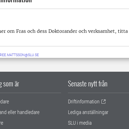
mer om Fras och dess Doktorander och verksamhet, titta
IREE.MATTSSON@SLU.SE
ig som är
Senaste nytt från
edare
Driftinformation
and eller handledare
Lediga anställningar
re
SLU i media