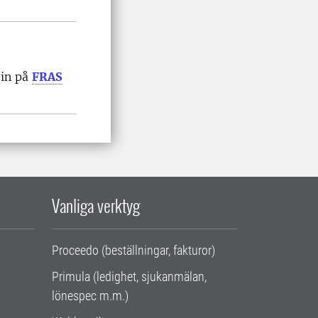
 in på
FRAS
Vanliga verktyg
Proceedo (beställningar, fakturor)
Primula (ledighet, sjukanmälan,
lönespec m.m.)