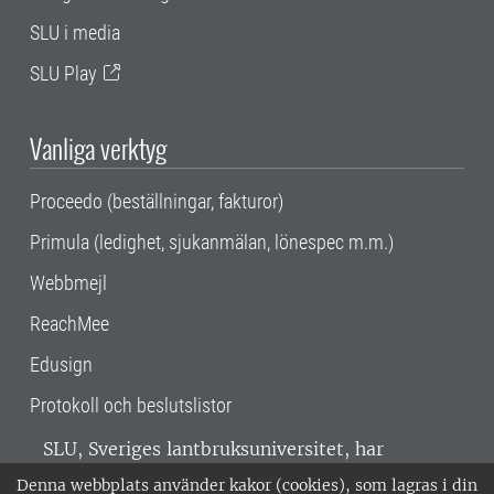
SLU i media
SLU Play
Vanliga verktyg
Proceedo (beställningar, fakturor)
Primula (ledighet, sjukanmälan, lönespec m.m.)
Webbmejl
ReachMee
Edusign
Protokoll och beslutslistor
SLU, Sveriges lantbruksuniversitet, har
verksamhet över hela Sverige. Huvudorter är
Denna webbplats använder kakor (cookies), som lagras i din