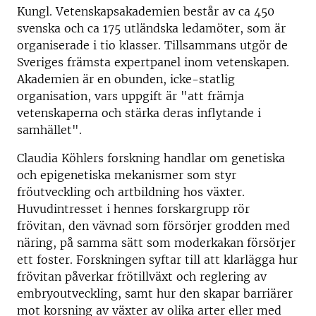
Kungl. Vetenskapsakademien består av ca 450
svenska och ca 175 utländska ledamöter, som är
organiserade i tio klasser. Tillsammans utgör de
Sveriges främsta expertpanel inom vetenskapen.
Akademien är en obunden, icke-statlig
organisation, vars uppgift är "att främja
vetenskaperna och stärka deras inflytande i
samhället".
Claudia Köhlers forskning handlar om genetiska
och epigenetiska mekanismer som styr
fröutveckling och artbildning hos växter.
Huvudintresset i hennes forskargrupp rör
frövitan, den vävnad som försörjer grodden med
näring, på samma sätt som moderkakan försörjer
ett foster. Forskningen syftar till att klarlägga hur
frövitan påverkar frötillväxt och reglering av
embryoutveckling, samt hur den skapar barriärer
mot korsning av växter av olika arter eller med