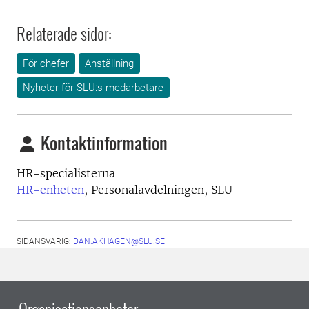
Relaterade sidor:
För chefer
Anställning
Nyheter för SLU:s medarbetare
Kontaktinformation
HR-specialisterna
HR-enheten
, Personalavdelningen, SLU
SIDANSVARIG:
DAN.AKHAGEN@SLU.SE