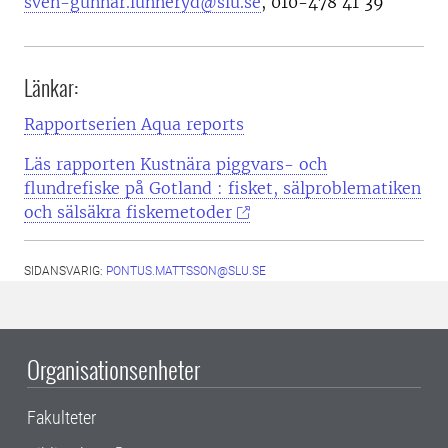
sven-gunnar.lunneryd@slu.se
, 010-478 41 39
Länkar:
Rapportserien Aqua reports
Läs rapporten Kustnära piggvars- och
flundrefiske på Gotland : fisket, sälproblematiken
och sälsäkra fiskemetoder
SIDANSVARIG:
PONTUS.MATTSSON@SLU.SE
Organisationsenheter
Fakulteter