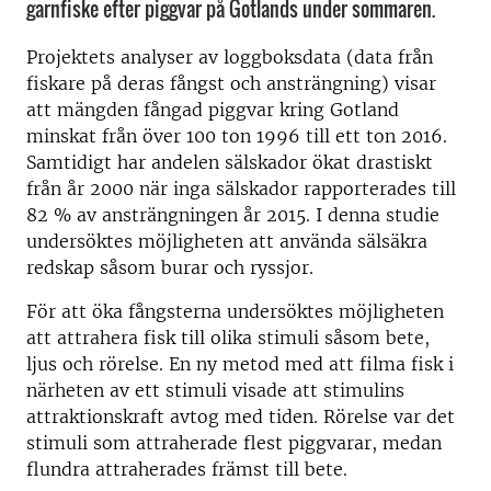
garnfiske efter piggvar på Gotlands under sommaren.
Projektets analyser av loggboksdata (data från
fiskare på deras fångst och ansträngning) visar
att mängden fångad piggvar kring Gotland
minskat från över 100 ton 1996 till ett ton 2016.
Samtidigt har andelen sälskador ökat drastiskt
från år 2000 när inga sälskador rapporterades till
82 % av ansträngningen år 2015. I denna studie
undersöktes möjligheten att använda sälsäkra
redskap såsom burar och ryssjor.
För att öka fångsterna undersöktes möjligheten
att attrahera fisk till olika stimuli såsom bete,
ljus och rörelse. En ny metod med att filma fisk i
närheten av ett stimuli visade att stimulins
attraktionskraft avtog med tiden. Rörelse var det
stimuli som attraherade flest piggvarar, medan
flundra attraherades främst till bete.