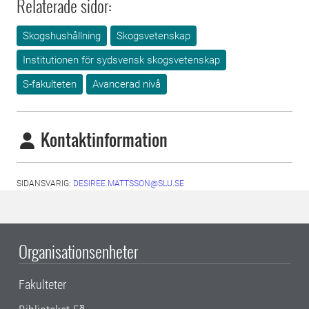
Relaterade sidor:
Skogshushållning
Skogsvetenskap
Institutionen för sydsvensk skogsvetenskap
S-fakulteten
Avancerad nivå
Kontaktinformation
SIDANSVARIG:
DESIREE.MATTSSON@SLU.SE
Organisationsenheter
Fakulteter