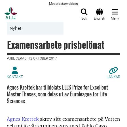
Medarbetarwebben
Till startsida
Sök
English
Meny
Nyhet
Examensarbete prisbelönat
PUBLICERAD: 12 OKTOBER 2017
KONTAKT
LÄNKAR
Agnes Krettek har tilldelats ELLS Prize for Excellent
Master Theses, som delas ut av Euroleague for Life
Sciences.
Agnes Krettek
skrev sitt examensarbete på Vatten
och miljö vårterminen 2017 med Pablo Gago