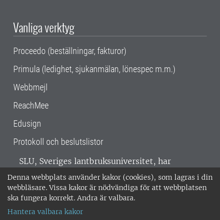
Vanliga verktyg
Proceedo (beställningar, fakturor)
Primula (ledighet, sjukanmälan, lönespec m.m.)
Webbmejl
ReachMee
Edusign
Protokoll och beslutslistor
SLU, Sveriges lantbruksuniversitet, har
verksamhet över hela Sverige. Huvudorter är
Denna webbplats använder kakor (cookies), som lagras i din
Alnarp, Uppsala och Umeå.
SLU är
webbläsare. Vissa kakor är nödvändiga för att webbplatsen
miljöcertifierat enligt ISO 14001. •
Telefon:
ska fungera korrekt. Andra är valbara.
018-67 10 00 • Org nr: 202100-2817 •
Om
Hantera valbara kakor
medarbetarwebben
•
SLU:s fakturaadress
•