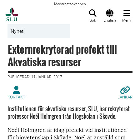
Medarbetarwebben
Till startsida
Sök
English
Meny
Nyhet
Externrekryterad prefekt till
Akvatiska resurser
PUBLICERAD: 11 JANUARI 2017
KONTAKT
LÄNKAR
Institutionen för akvatiska resurser, SLU, har rekryterat
professor Noél Holmgren från Högskolan i Skövde.
Noél Holmgren är idag prefekt vid institutionen
för biovetenskap i Skövde. Noél är anställd som