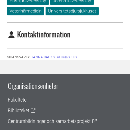
Husdjursvetenskap
Jordbruksvetenskap
Veterinärmedicin
Universitetsdjursjukhuset
Kontaktinformation
SIDANSVARIG:
HANNA.BACKSTROM@SLU.SE
Organisationsenheter
Fakulteter
Biblioteket
Centrumbildningar och samarbetsprojekt