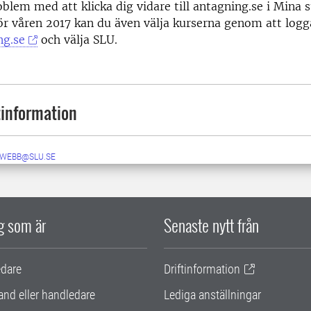
blem med att klicka dig vidare till antagning.se i Mina s
för våren 2017 kan du även välja kurserna genom att logg
g.se
och välja SLU.
information
-WEBB@SLU.SE
ig som är
Senaste nytt från
edare
Driftinformation
and eller handledare
Lediga anställningar