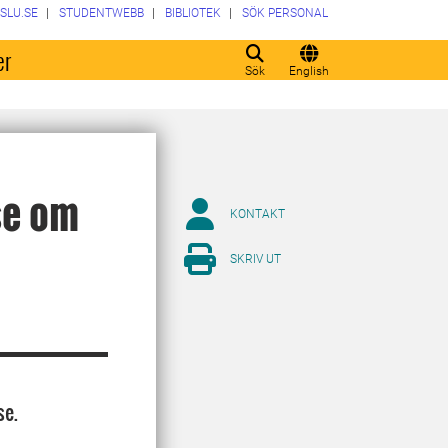
SLU.SE
STUDENTWEBB
BIBLIOTEK
SÖK PERSONAL
er
Sök
English
se om
KONTAKT
SKRIV UT
se.