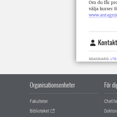
Om du får pro
välja kurser 
www.antagnin
Kontakt
SIDANSVARIG:
UTB
Organisationsenheter
För d
Fakulteter
Chef/l
Biblioteket
Doktor