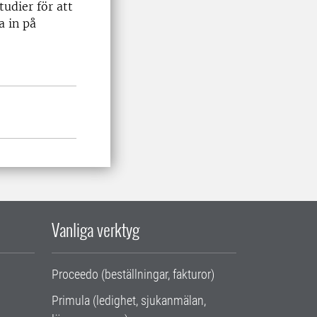
tudier för att
a in på
Vanliga verktyg
Proceedo (beställningar, fakturor)
Primula (ledighet, sjukanmälan,