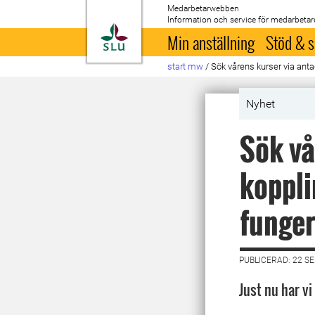
Medarbetarwebben
Information och service för medarbetar
Till startsida
Min anställning
Stöd & s
start mw
/
Sök vårens kurser via ant
Nyhet
Sök vå
koppli
funger
PUBLICERAD: 22 S
Just nu har v