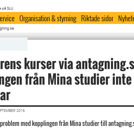
e på SLU
ervice
Organisation & styrning
Riktade sidor
Nyhet
agning.se
rens kurser via antagning.
ngen från Mina studier inte
ar
EPTEMBER 2016
i problem med kopplingen från Mina studier till antagning.