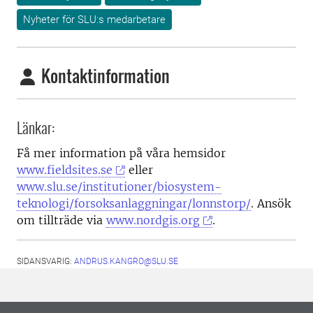
Nyheter för SLU:s medarbetare
Kontaktinformation
Länkar:
Få mer information på våra hemsidor
www.fieldsites.se
eller
www.slu.se/institutioner/biosystem-
teknologi/forsoksanlaggningar/lonnstorp/
. Ansök
om tillträde via
www.nordgis.org
.
SIDANSVARIG:
ANDRUS.KANGRO@SLU.SE