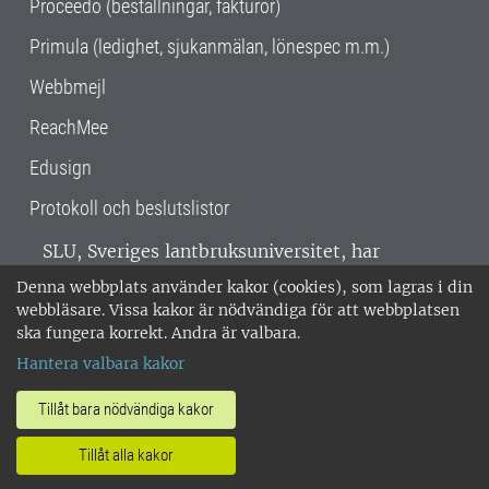
Proceedo (beställningar, fakturor)
Primula (ledighet, sjukanmälan, lönespec m.m.)
Webbmejl
ReachMee
Edusign
Protokoll och beslutslistor
SLU, Sveriges lantbruksuniversitet, har
verksamhet över hela Sverige. Huvudorter är
Denna webbplats använder kakor (cookies), som lagras i din
Alnarp, Uppsala och Umeå.
SLU är
webbläsare. Vissa kakor är nödvändiga för att webbplatsen
miljöcertifierat enligt ISO 14001. •
Telefon:
ska fungera korrekt. Andra är valbara.
018-67 10 00 • Org nr: 202100-2817 •
Om
Hantera valbara kakor
medarbetarwebben
•
SLU:s fakturaadress
•
Om SLU:s webbplatser
•
Vid KRIS
Tillåt bara nödvändiga kakor
•
Hantera kakor
•
Behandling av
Tillåt alla kakor
personuppgifter