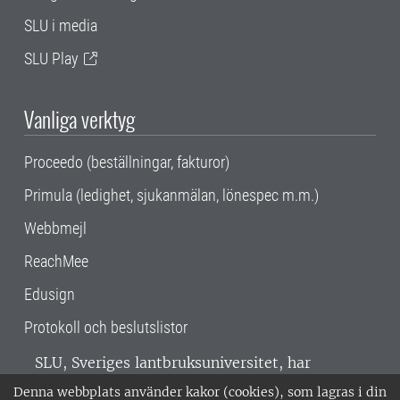
SLU i media
SLU Play
Vanliga verktyg
Proceedo (beställningar, fakturor)
Primula (ledighet, sjukanmälan, lönespec m.m.)
Webbmejl
ReachMee
Edusign
Protokoll och beslutslistor
SLU, Sveriges lantbruksuniversitet, har
verksamhet över hela Sverige. Huvudorter är
Denna webbplats använder kakor (cookies), som lagras i din