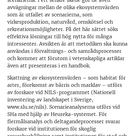
scenarierna. I ett senare skede gör de även
avvägningar mellan de olika ekosystemvärden
som är utfallet av scenarierna, som
virkesproduktion, naturvård, renskötsel och
rekreationsmöjligheter. På det här sättet söks
effektiva lösningar till hög nytta för många
intressenter. Avsikten är att metodiken ska kunna
användas i förvaltnings- och samrådsprocesser
och kommer att förutom i vetenskapliga artiklar
även att presenteras i en handbok.
Skattning av ekosystemvärden – som habitat för
arter, förekomst av bärris och marklav – utförs
av forskare vid NILS-programmet (Nationell
inventering av landskapet i Sverige,
www.slu.se/nils). Scenarieanalyserna utförs vid
SHa med hjälp av Heureka-systemet. För
flermålsanalys och deltagandeprocesser svarar
forskare vid institutionen för skoglig